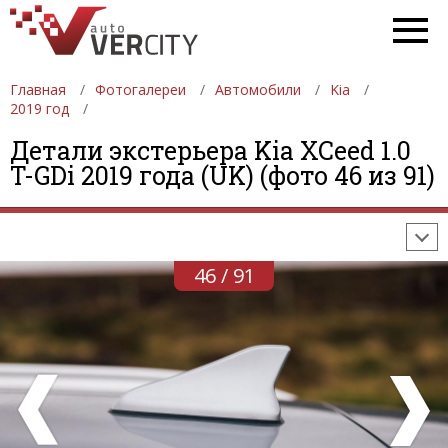
Главная
Фотогалереи
Автомобили
Kia
2019 год
ФОТОГАЛЕРЕИ
АВТОМОБИЛИ
ДЕВУШКИ
Детали экстерьера Kia XCeed 1.0
T-GDi 2019 года (UK) (фото 46 из 91)
АВТОСАЛОНЫ
ФОРМУЛА-1
АВТОМОБИЛИ
ПОСЛЕДНИЕ ДОБАВЛЕНИЯ
46 / 91