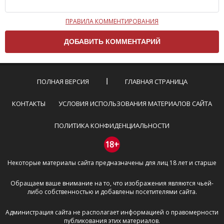
ПРАВИЛА КОММЕНТИРОВАНИЯ
Чтобы ваш комментарий был опубликован на сайте,
вам нужно придерживаться следующих правил:
Комментарий не может быть слишком
короткой — избегайте односложных и чисто
эмоциональных высказываний.
ПОЛНАЯ ВЕРСИЯ
ГЛАВНАЯ СТРАНИЦА
Не стоит отклоняться от предмета обсуждения.
Пожалуйста, не используйте в комментарие
КОНТАКТЫ
УСЛОВИЯ ИСПОЛЬЗОВАНИЯ МАТЕРИАЛОВ САЙТА
оскорбления и нецензурную лексику, а также
призывы к насилию и высказывания,
ПОЛИТИКА КОНФИДЕНЦИАЛЬНОСТИ
направленные на разжигание расовой,
межнациональной и религиозной розни —
18+
пожалейте наших модераторов, они кстати
Некоторые материалы сайта предназначены для лиц 18 лет и старше
очень славные ребята, поверьте.
Не пишите транслитом или только заглавными
Обращаем ваше внимание на то, что изображения являются чьей-
буквами.
либо собственностью и добавлены посетителями сайта.
Не копируйте рецензии с других сайтов, нам
важно именно ваше мнение.
Администрация сайта не располагает информацией о правомерности
Не размещайте рекламу!
публикования этих материалов.