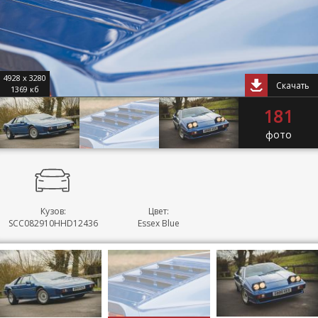
4928 x 3280
Скачать
1369 кб
181
фото
Кузов:
Цвет:
SCC082910HHD12436
Essex Blue