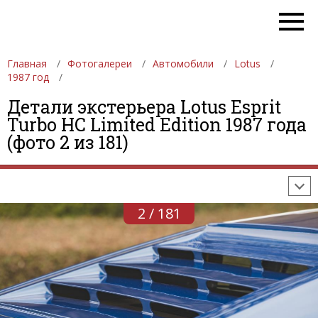
Главная
Фотогалереи
Автомобили
Lotus
1987 год
Детали экстерьера Lotus Esprit
ФОТОГАЛЕРЕИ
АВТОМОБИЛИ
ДЕВУШКИ
Turbo HC Limited Edition 1987 года
(фото 2 из 181)
АВТОСАЛОНЫ
ФОРМУЛА-1
АВТОМОБИЛИ
ПОСЛЕДНИЕ ДОБАВЛЕНИЯ
2 / 181