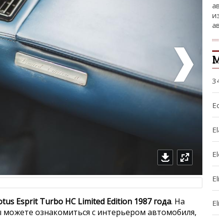
а
и
а
М
3
Ec
El
E
El
otus Esprit Turbo HC Limited Edition 1987 года
. На
El
 можете ознакомиться с интерьером автомобиля,