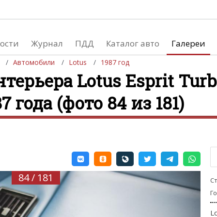
ости
Журнал
ПДД
Каталог авто
Галереи
Автомобили
Lotus
1987 год
терьера Lotus Esprit Turb
87 года (фото 84 из 181)
евушки
Автосалоны
вушки и автомобили
Список мировых автосалонов
вушки и мото
84 / 181
С
Г
L