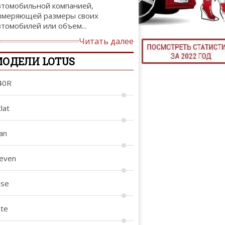
втомобильной компанией,
ТЮНИНГ М
змеряющей размеры своих
втомобилей или объем...
Читать далее
ОДЕЛИ LOTUS
КАЛ
ДЕВУШКИ И А
40R
lat
an
leven
ise
ite