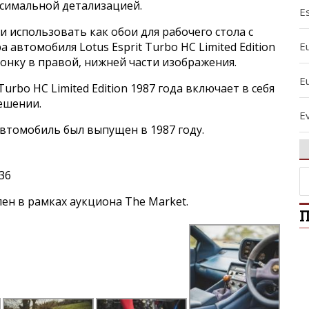
ксимальной детализацией.
Es
и использовать как обои для рабочего стола с
E
автомобиля Lotus Esprit Turbo HC Limited Edition
конку в правой, нижней части изображения.
E
Turbo HC Limited Edition 1987 года включает в себя
ешении.
Ev
втомобиль был выпущен в 1987 году.
E
36
E
н в рамках аукциона The Market.
П
E