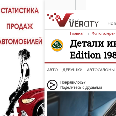
Нов
Главная
Фотогалереи
Детали ин
Edition 19
Автомобили
Д
Последние добавления
Де
(+1102)
Де
Список марок
АВТО
ДЕВУШКИ
АВТОСАЛОНЫ
Понравилось?
Поделитесь с друзьями