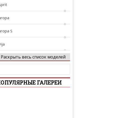
prit
uropa
uropa S
ija
Раскрыть весь список моделей
vora
xcel
ОПУЛЯРНЫЕ ГАЛЕРЕИ
xige