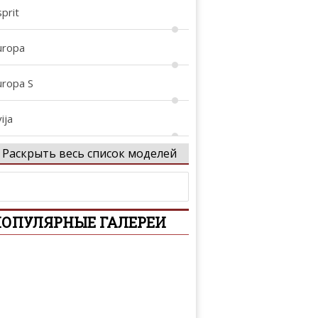
prit
uropa
uropa S
ija
Раскрыть весь список моделей
vora
xcel
ОПУЛЯРНЫЕ ГАЛЕРЕИ
xige