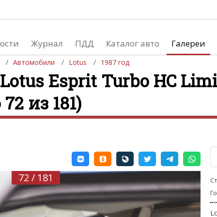
ости
Журнал
ПДД
Каталог авто
Галереи
Автомобили
Lotus
1987 год
otus Esprit Turbo HC Limi
 72 из 181)
евушки
Автосалоны
вушки и автомобили
Список мировых автосалонов
вушки и мото
72 / 181
С
Г
L