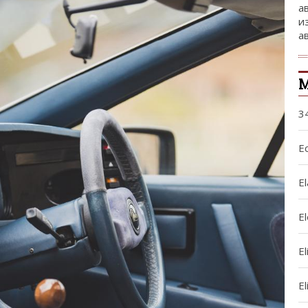
а
и
а
М
3
Ec
El
E
El
El