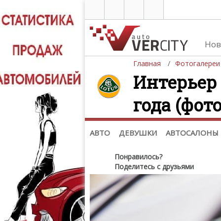
Нов
Главная
Фотогалереи
Интерьер L
года (фото
Автомобили
Д
Последние добавления
Де
(+1102)
Де
Список марок
АВТО
ДЕВУШКИ
АВТОСАЛОНЫ
Понравилось?
Поделитесь с друзьями