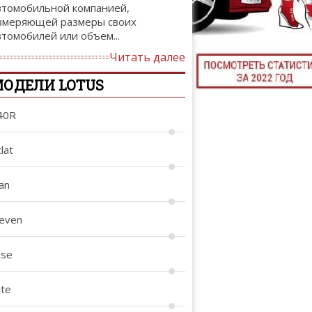
втомобильной компанией,
ТЮНИНГ М
змеряющей размеры своих
втомобилей или объем...
Читать далее
ОДЕЛИ LOTUS
КАЛ
ДЕВУШКИ И А
40R
lat
an
leven
ise
ite