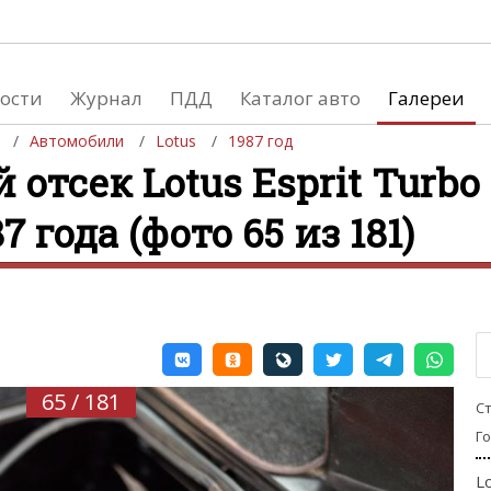
ости
Журнал
ПДД
Каталог авто
Галереи
Автомобили
Lotus
1987 год
отсек Lotus Esprit Turbo 
87 года (фото 65 из 181)
евушки
Автосалоны
вушки и автомобили
Список мировых автосалонов
вушки и мото
65 / 181
С
Г
L