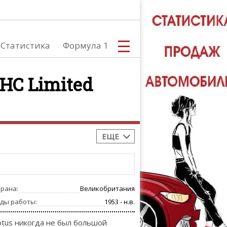
Статистика
Формула 1
HC Limited
С
ЕЩЕ
А
трана:
Великобритания
оды работы:
1953 - н.в.
otus никогда не был большой
ТЮНИНГ АВ