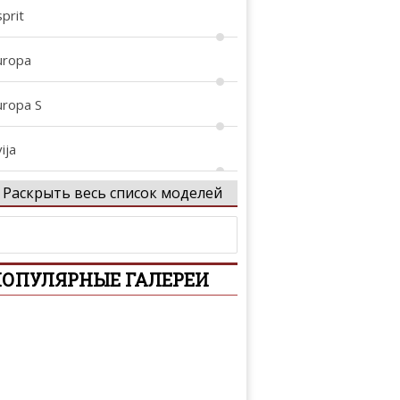
prit
uropa
uropa S
ija
Раскрыть весь список моделей
vora
xcel
ОПУЛЯРНЫЕ ГАЛЕРЕИ
xige