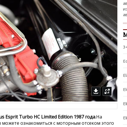
а
и
а
М
3
Ec
El
E
El
us Esprit Turbo HC Limited Edition 1987 года
.На
El
 можете ознакомиться с моторным отсеком этого