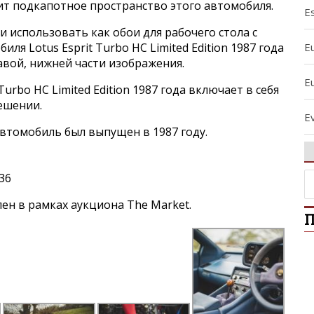
дит подкапотное пространство этого автомобиля.
Es
и использовать как обои для рабочего стола с
E
я Lotus Esprit Turbo HC Limited Edition 1987 года
авой, нижней части изображения.
E
Turbo HC Limited Edition 1987 года включает в себя
ешении.
Ev
втомобиль был выпущен в 1987 году.
E
36
E
н в рамках аукциона The Market.
П
E