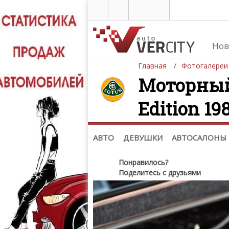
Нов
Главная
Фотогалереи
Моторный 
Edition 19
Автомобили
Д
Последние добавления
Де
(+1102)
Де
Список марок
АВТО
ДЕВУШКИ
АВТОСАЛОНЫ
Понравилось?
Поделитесь с друзьями