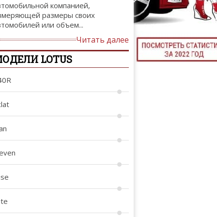
втомобильной компанией,
ТЮНИНГ М
змеряющей размеры своих
втомобилей или объем...
Читать далее
ОДЕЛИ LOTUS
КАЛ
ДЕВУШКИ И А
40R
lat
an
leven
ise
ite