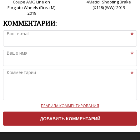
Coupe AMG Line on
4Matic+ Shooting Brake
Forgiato Wheels (Drea-M)
(X118) (WW) '2019
'2019
КОММЕНТАРИИ:
Ваш e-mail
Ваше имя
Комментарий
ПРАВИЛА КОММЕНТИРОВАНИЯ
Чтобы ваш комментарий был опубликован на сайте,
вам нужно придерживаться следующих правил:
Комментарий не может быть слишком
короткой — избегайте односложных и чисто