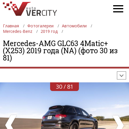
Главная
Фотогалереи
Автомобили
Mercedes-Benz
2019 год
Mercedes-AMG GLC63 4Matic+
ФОТОГАЛЕРЕИ
АВТОМОБИЛИ
ДЕВУШКИ
(X253) 2019 года (NA) (фото 30 из
81)
АВТОСАЛОНЫ
ФОРМУЛА-1
АВТОМОБИЛИ
ПОСЛЕДНИЕ ДОБАВЛЕНИЯ
30 / 81