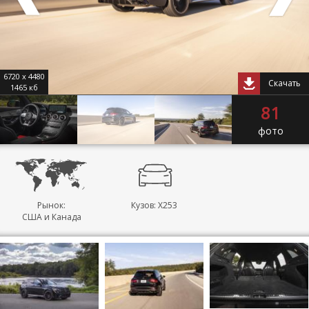
6720 x 4480
Скачать
1465 кб
81
фото
Рынок:
Кузов: X253
США и Канада