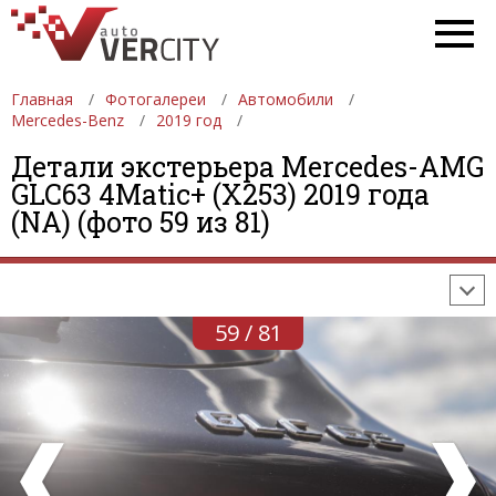
Главная
Фотогалереи
Автомобили
Mercedes-Benz
2019 год
Детали экстерьера Mercedes-AMG
ФОТОГАЛЕРЕИ
АВТОМОБИЛИ
ДЕВУШКИ
GLC63 4Matic+ (X253) 2019 года
(NA) (фото 59 из 81)
АВТОСАЛОНЫ
ФОРМУЛА-1
АВТОМОБИЛИ
ПОСЛЕДНИЕ ДОБАВЛЕНИЯ
59 / 81