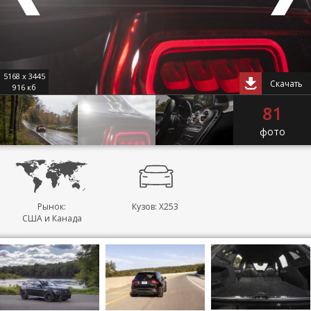
5168 x 3445
Скачать
916 кб
81
фото
Рынок:
Кузов: X253
США и Канада