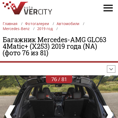
Главная
Фотогалереи
Автомобили
Mercedes-Benz
2019 год
Багажник Mercedes-AMG GLC63
ФОТОГАЛЕРЕИ
АВТОМОБИЛИ
ДЕВУШКИ
4Matic+ (X253) 2019 года (NA)
(фото 76 из 81)
АВТОСАЛОНЫ
ФОРМУЛА-1
АВТОМОБИЛИ
ПОСЛЕДНИЕ ДОБАВЛЕНИЯ
76 / 81