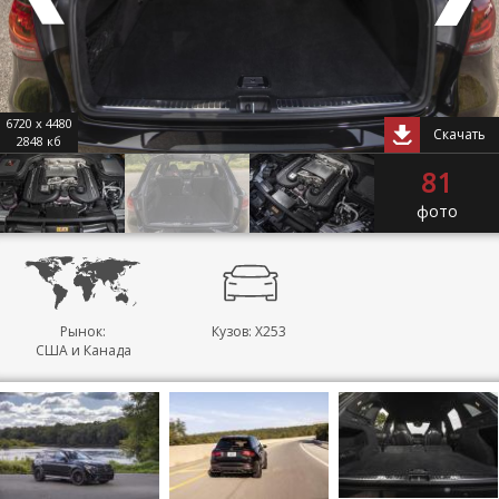
6720 x 4480
Скачать
2848 кб
81
фото
Рынок:
Кузов: X253
США и Канада