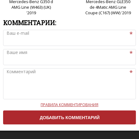
Mercedes-Benz G350 d
Mercedes-Benz GLE350
AMG Line (W463) (UK)
de 4Matic AMG Line
'2019
Coupe (C167) (WW) '2019
КОММЕНТАРИИ:
Ваш e-mail
Ваше имя
Комментарий
ПРАВИЛА КОММЕНТИРОВАНИЯ
Чтобы ваш комментарий был опубликован на сайте,
вам нужно придерживаться следующих правил:
Комментарий не может быть слишком
короткой — избегайте односложных и чисто