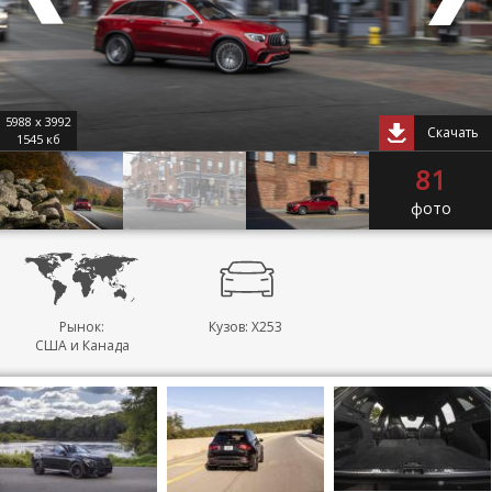
5988 x 3992
Скачать
1545 кб
81
фото
Рынок:
Кузов: X253
США и Канада