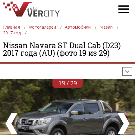
Главная
Фотогалереи
Автомобили
Nissan
2017 год
ФОТОГАЛЕРЕИ
АВТОМОБИЛИ
ДЕВУШКИ
Nissan Navara ST Dual Cab (D23)
2017 года (AU) (фото 19 из 29)
АВТОСАЛОНЫ
ФОРМУЛА-1
АВТОМОБИЛИ
ПОСЛЕДНИЕ ДОБАВЛЕНИЯ
19 / 29