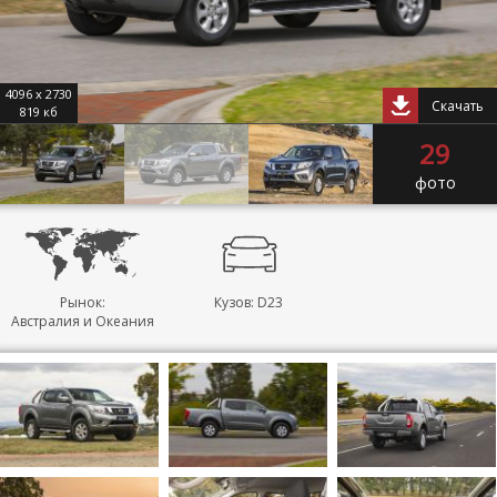
4096 x 2730
Скачать
819 кб
29
фото
Рынок:
Кузов: D23
Австралия и Океания