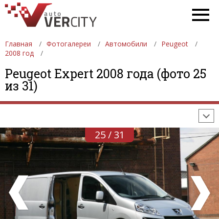
Главная
Фотогалереи
Автомобили
Peugeot
2008 год
ФОТОГАЛЕРЕИ
АВТОМОБИЛИ
ДЕВУШКИ
Peugeot Expert 2008 года (фото 25
из 31)
АВТОСАЛОНЫ
ФОРМУЛА-1
АВТОМОБИЛИ
ПОСЛЕДНИЕ ДОБАВЛЕНИЯ
25 / 31