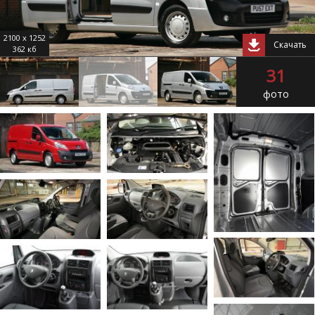
2100 x 1252
Скачать
362 кб
31
фото