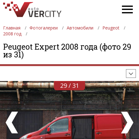
Главная
Фотогалереи
Автомобили
Peugeot
2008 год
ФОТОГАЛЕРЕИ
АВТОМОБИЛИ
ДЕВУШКИ
Peugeot Expert 2008 года (фото 29
из 31)
АВТОСАЛОНЫ
ФОРМУЛА-1
АВТОМОБИЛИ
ПОСЛЕДНИЕ ДОБАВЛЕНИЯ
29 / 31