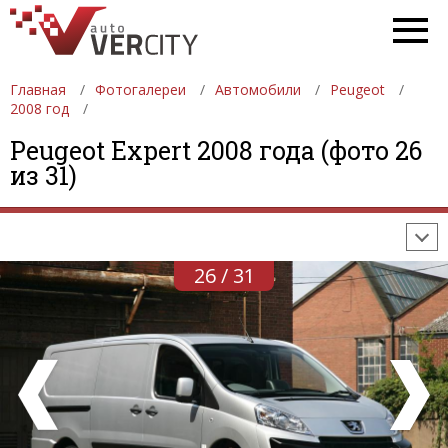
Главная
Фотогалереи
Автомобили
Peugeot
2008 год
ФОТОГАЛЕРЕИ
АВТОМОБИЛИ
ДЕВУШКИ
Peugeot Expert 2008 года (фото 26
из 31)
АВТОСАЛОНЫ
ФОРМУЛА-1
АВТОМОБИЛИ
ПОСЛЕДНИЕ ДОБАВЛЕНИЯ
26 / 31