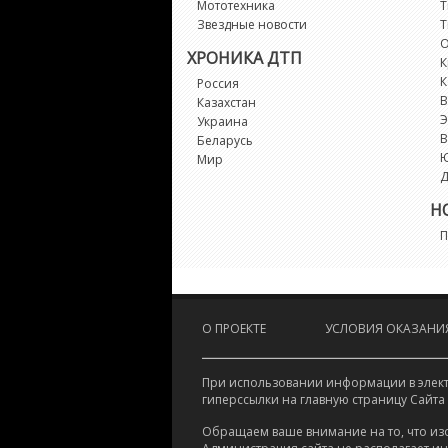
Мототехника
Т
Звездные новости
Т
О
ХРОНИКА ДТП
К
К
Россия
В
Казахстан
Э
Украина
В
Беларусь
Мир
Д
Н
П
О ПРОЕКТЕ
УСЛОВИЯ ОКАЗАНИЯ
При использовании информации в электр
гиперссылки на главную страницу Сайта
Обращаем ваше внимание на то, что из