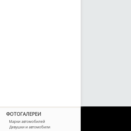
ortuner
unCargo
ranAce
ranvia
T 86
arrier
iAce
ighlander
ФОТОГАЛЕРЕИ
lux
Марки автомобилей
Девушки и автомобили