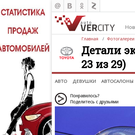
Нов
Главная
Фотогалереи
Детали эк
23 из 29)
Автомобили
Д
Последние добавления
Де
(+1102)
Де
Список марок
АВТО
ДЕВУШКИ
АВТОСАЛОНЫ
Понравилось?
Поделитесь с друзьями