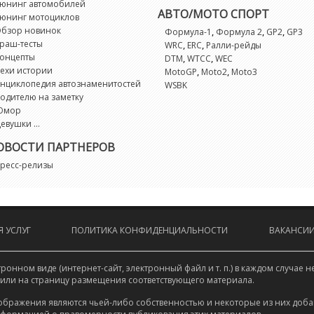
Hi
юнинг автомобилей
АВТО/МОТО СПОРТ
юнинг мотоциклов
бзор новинок
,
,
,
Формула-1
Формула 2
GP2
GP3
I
раш-тесты
,
,
WRC
ERC
Ралли-рейды
онцепты
,
,
DTM
WTCC
WEC
ехи истории
,
,
MotoGP
Moto2
Moto3
i
нциклопедия автознаменитостей
WSBK
одителю на заметку
Is
Юмор
евушки ...
I
ОВОСТИ ПАРТНЕРОВ
ресс-релизы
K
L
 УСЛУГ
ПОЛИТИКА КОНФИДЕНЦИАЛЬНОСТИ
ВАКАНСИ
L
онном виде (интернет-сайт, электронный файл и т. п.) в каждом случа
 или на страницу размещения соответствующего материала.
L
ображения являются чьей-либо собственностью и некоторые из них доба