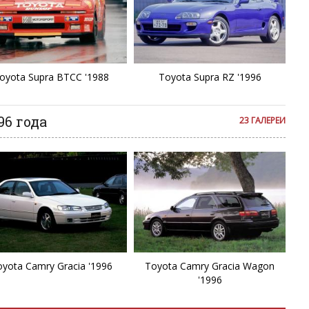
C
C
C
oyota Supra BTCC '1988
Toyota Supra RZ '1996
C
96 года
23 ГАЛЕРЕИ
C
C
E
Et
yota Camry Gracia '1996
Toyota Camry Gracia Wagon
FJ
'1996