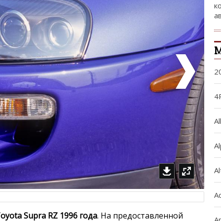
к
а
М
2
4
Al
A
A
A
oyota Supra RZ 1996 года
. На предоставленной
Ar