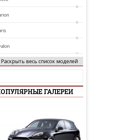
urion
ris
valon
Раскрыть весь список моделей
vanza
vensis
ОПУЛЯРНЫЕ ГАЛЕРЕИ
vensis Verso
ygo
B
revis