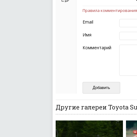
Правила комментирования
Чтобы ваш комментарий бы
следующих правил:
Email
Комментарий не мож
эмоциональных выск
Имя
Не стоит отклонятьс
Пожалуйста, не испо
Комментарий
также призывы к нас
межнациональной и 
кстати очень славны
Не пишите транслито
Не копируйте реценз
Не размещайте рекл
И запаситесь терпением, в
ваш отзыв может появитьс
Другие галереи Toyota S