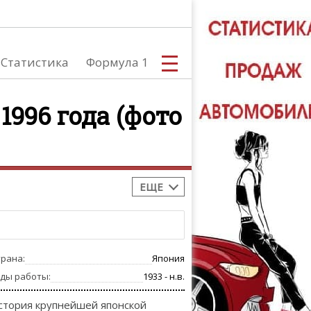
Статистика
Формула 1
1996 года (фото
С
ЕЩЕ
А
трана:
Япония
оды работы:
1933 - н.в.
стория крупнейшей японской
ТЮНИНГ АВ