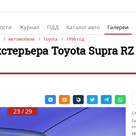
ости
Журнал
ПДД
Каталог авто
Галереи
Автомобили
Toyota
1996 год
стерьера Toyota Supra RZ 
евушки
Автосалоны
вушки и автомобили
Список мировых автосалонов
вушки и мото
23 / 29
С
Г
И