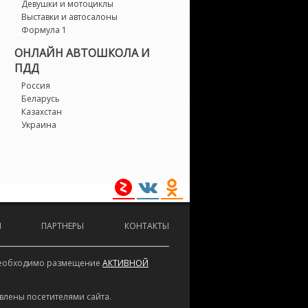
lux Surf
Девушки и мотоциклы
Выставки и автосалоны
Формула 1
nnova
ОНЛАЙН АВТОШКОЛА И
ПДД
Q
Россия
Беларусь
t
Казахстан
Украина
zoa
luger
and Cruiser
И
ПАРТНЕРЫ
КОНТАКТЫ
and Cruiser Prado
е необходимо размещение
АКТИВНОЙ
evin
влены посетителями сайта.