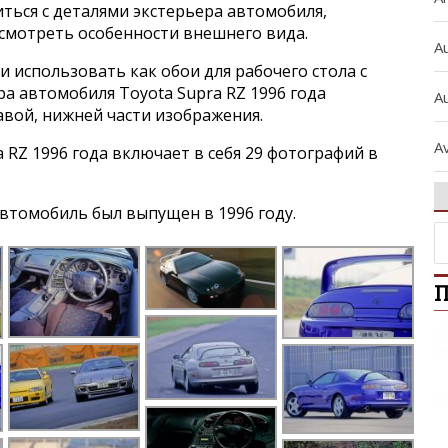
ься с деталями экстерьера автомобиля,
ссмотреть особенности внешнего вида.
A
и использовать как обои для рабочего стола с
а автомобиля Toyota Supra RZ 1996 года
Au
авой, нижней части изображения.
A
 RZ 1996 года включает в себя 29 фотографий в
A
втомобиль был выпущен в 1996 году.
A
П
A
A
b
B