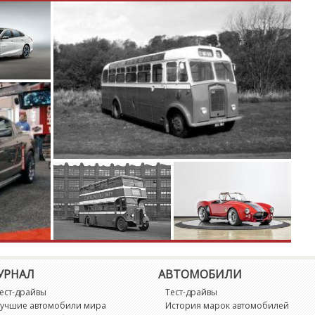
F
F
G
G
G
H
H
H
УРНАЛ
АВТОМОБИЛИ
Hi
ест-драйвы
Тест-драйвы
учшие автомобили мира
История марок автомобилей