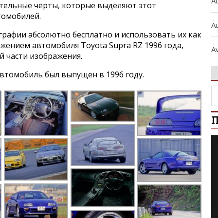
A
ительные черты, которые выделяют этот
томобилей.
Au
графии абсолютно бесплатно и использовать их как
ажением автомобиля Toyota Supra RZ 1996 года,
A
й части изображения.
A
втомобиль был выпущен в 1996 году.
A
П
A
A
b
B