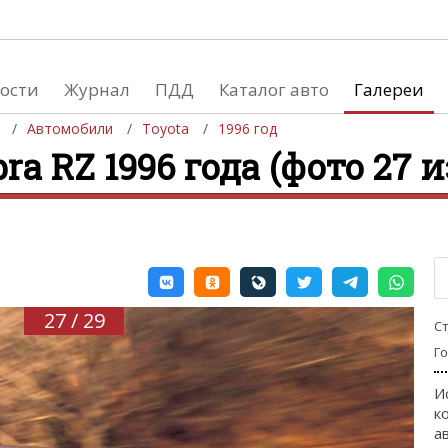
ости
Журнал
ПДД
Каталог авто
Галереи
Автомобили
Toyota
1996 год
ra RZ 1996 года (фото 27 и
евушки
Автосалоны
вушки и автомобили
Список мировых автосалонов
вушки и мото
27 / 29
С
Г
И
к
а