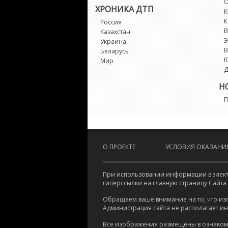
О
ХРОНИКА ДТП
К
К
Россия
В
Казахстан
Э
Украина
В
Беларусь
Мир
Д
Н
П
О ПРОЕКТЕ
УСЛОВИЯ ОКАЗАНИЯ
При использовании информации в электр
гиперссылки на главную страницу Сайта
Обращаем ваше внимание на то, что из
Администрация сайта не располагает и
Все изображения размещены в ознаком