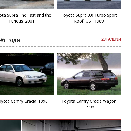
C
ota Supra The Fast and the
Toyota Supra 3.0 Turbo Sport
C
Furious '2001
Roof (US) '1989
C
96 года
23 ГАЛЕРЕИ
C
C
E
Et
yota Camry Gracia '1996
Toyota Camry Gracia Wagon
FJ
'1996
F