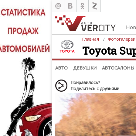
Нов
Главная
Фотогалереи
Toyota Sup
Автомобили
Д
Последние добавления
Де
(+1102)
Де
Список марок
АВТО
ДЕВУШКИ
АВТОСАЛОНЫ
Понравилось?
Поделитесь с друзьями