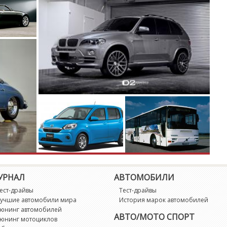
F
G
G
G
H
H
H
УРНАЛ
АВТОМОБИЛИ
Hi
ест-драйвы
Тест-драйвы
учшие автомобили мира
История марок автомобилей
Hi
юнинг автомобилей
АВТО/МОТО СПОРТ
юнинг мотоциклов