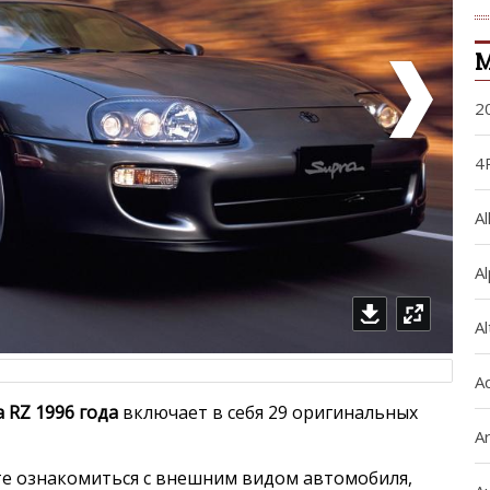
М
2
4
Al
A
A
A
a RZ 1996 года
включает в себя 29 оригинальных
Ar
е ознакомиться с внешним видом автомобиля,