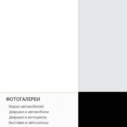
unCargo
ranAce
ranvia
T 86
arrier
iAce
ighlander
ФОТОГАЛЕРЕИ
lux
Марки автомобилей
Девушки и автомобили
lux Surf
Девушки и мотоциклы
Выставки и автосалоны