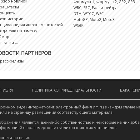
бзор новинок
,
,
,
Формула-1
Формула 2
GP2
GP3
I
раш-тесты
,
,
WRC
ERC
Ралли-рейды
онцепты
,
,
DTM
WTCC
WEC
i
ехи истории
,
,
MotoGP
Moto2
Moto3
нциклопедия автознаменитостей
WSBK
одителю на заметку
Is
Юмор
евушки ...
I
ОВОСТИ ПАРТНЕРОВ
ресс-релизы
K
L
 УСЛУГ
ПОЛИТИКА КОНФИДЕНЦИАЛЬНОСТИ
ВАКАНСИ
L
онном виде (интернет-сайт, электронный файл и т. п.) в каждом случа
L
 или на страницу размещения соответствующего материала.
ображения являются чьей-либо собственностью и некоторые из них доба
нформацией о правомерности публикования этих материалов.
L
ительных целях.