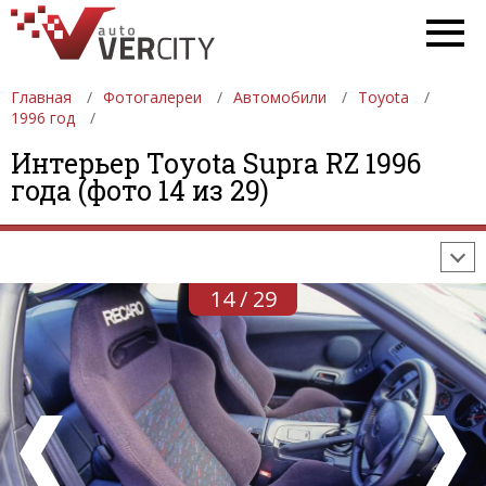
Главная
Фотогалереи
Автомобили
Toyota
1996 год
ФОТОГАЛЕРЕИ
АВТОМОБИЛИ
ДЕВУШКИ
Интерьер Toyota Supra RZ 1996
года (фото 14 из 29)
АВТОСАЛОНЫ
ФОРМУЛА-1
АВТОМОБИЛИ
ПОСЛЕДНИЕ ДОБАВЛЕНИЯ
14 / 29