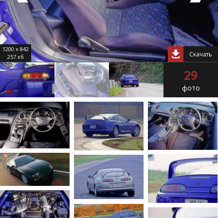
1200 x 842
Скачать
257 кб
29
фото