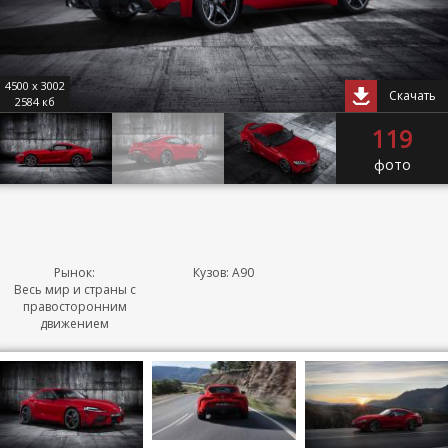
4500 x 3002
Скачать
2584 кб
119
фото
Рынок:
Кузов: A90
Весь мир и страны с
правосторонним
движением