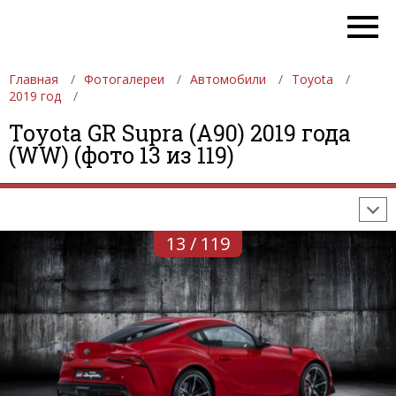
Главная
Фотогалереи
Автомобили
Toyota
2019 год
ФОТОГАЛЕРЕИ
АВТОМОБИЛИ
ДЕВУШКИ
Toyota GR Supra (A90) 2019 года
(WW) (фото 13 из 119)
АВТОСАЛОНЫ
ФОРМУЛА-1
АВТОМОБИЛИ
ПОСЛЕДНИЕ ДОБАВЛЕНИЯ
13 / 119