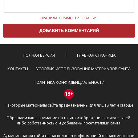
ПРАВИЛА КОММЕНТИРОВАНИЯ
Чтобы ваш комментарий был опубликован на сайте,
вам нужно придерживаться следующих правил:
Комментарий не может быть слишком
короткой — избегайте односложных и чисто
эмоциональных высказываний.
ПОЛНАЯ ВЕРСИЯ
ГЛАВНАЯ СТРАНИЦА
Не стоит отклоняться от предмета обсуждения.
Пожалуйста, не используйте в комментарие
КОНТАКТЫ
УСЛОВИЯ ИСПОЛЬЗОВАНИЯ МАТЕРИАЛОВ САЙТА
оскорбления и нецензурную лексику, а также
призывы к насилию и высказывания,
ПОЛИТИКА КОНФИДЕНЦИАЛЬНОСТИ
направленные на разжигание расовой,
межнациональной и религиозной розни —
18+
пожалейте наших модераторов, они кстати
Некоторые материалы сайта предназначены для лиц 18 лет и старше
очень славные ребята, поверьте.
Не пишите транслитом или только заглавными
Обращаем ваше внимание на то, что изображения являются чьей-
буквами.
либо собственностью и добавлены посетителями сайта.
Не копируйте рецензии с других сайтов, нам
важно именно ваше мнение.
Администрация сайта не располагает информацией о правомерности