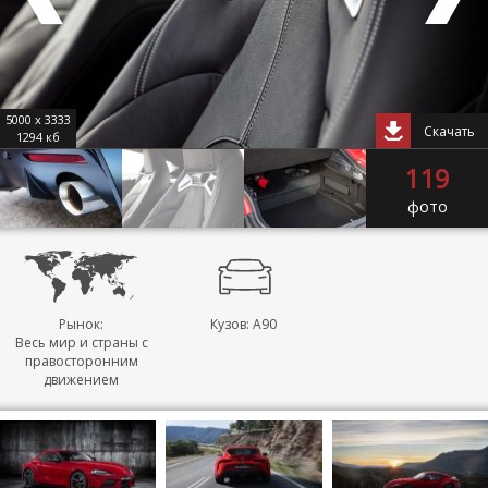
5000 x 3333
Скачать
1294 кб
119
фото
Рынок:
Кузов: A90
Весь мир и страны с
правосторонним
движением