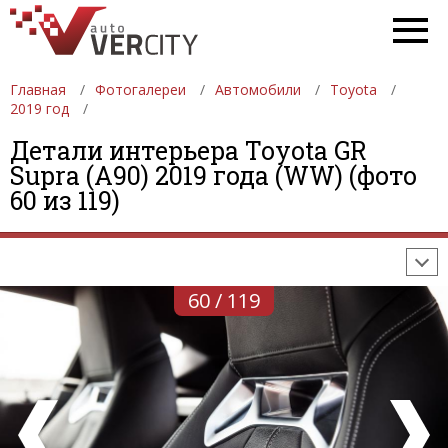
Главная
Фотогалереи
Автомобили
Toyota
2019 год
Детали интерьера Toyota GR
ФОТОГАЛЕРЕИ
АВТОМОБИЛИ
ДЕВУШКИ
Supra (A90) 2019 года (WW) (фото
60 из 119)
АВТОСАЛОНЫ
ФОРМУЛА-1
АВТОМОБИЛИ
ПОСЛЕДНИЕ ДОБАВЛЕНИЯ
60 / 119