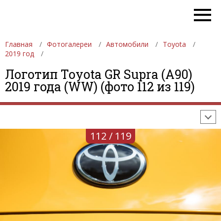
Главная
Фотогалереи
Автомобили
Toyota
2019 год
ФОТОГАЛЕРЕИ
АВТОМОБИЛИ
ДЕВУШКИ
Логотип Toyota GR Supra (A90)
2019 года (WW) (фото 112 из 119)
АВТОСАЛОНЫ
ФОРМУЛА-1
АВТОМОБИЛИ
ПОСЛЕДНИЕ ДОБАВЛЕНИЯ
112 / 119