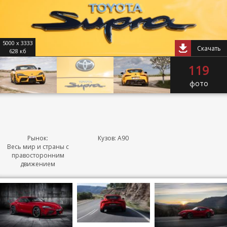
5000 x 3333
Скачать
628 кб
119
фото
Рынок:
Кузов: A90
Весь мир и страны с
правосторонним
движением