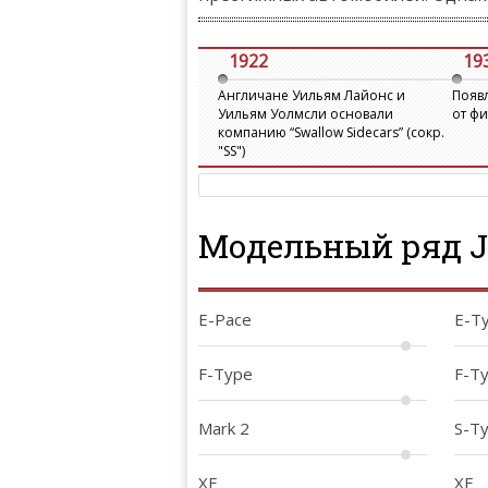
1922
19
Англичане Уильям Лайонс и
Появл
Уильям Уолмсли основали
от фи
компанию “Swallow Sidecars” (сокр.
"SS")
Модельный ряд J
E-Pace
E-T
F-Type
F-T
Mark 2
S-T
XE
XF