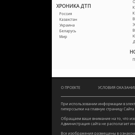
О
ХРОНИКА ДТП
К
К
Россия
В
Казахстан
Э
Украина
В
Беларусь
Мир
Д
Н
П
О ПРОЕКТЕ
УСЛОВИЯ ОКАЗАНИЯ
При использовании информации в электр
гиперссылки на главную страницу Сайта
Обращаем ваше внимание на то, что из
Администрация сайта не располагает и
Все изображения размещены в ознаком