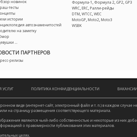
бзор новинок
,
,
,
Формула-1
Формула 2
GP2
GP3
раш-тесты
,
,
WRC
ERC
Ралли-рейды
онцепты
,
,
DTM
WTCC
WEC
ехи истории
,
,
MotoGP
Moto2
Moto3
нциклопедия автознаменитостей
WSBK
одителю на заметку
Юмор
евушки ...
ОВОСТИ ПАРТНЕРОВ
ресс-релизы
 УСЛУГ
ПОЛИТИКА КОНФИДЕНЦИАЛЬНОСТИ
ВАКАНСИ
онном виде (интернет-сайт, электронный файл и т. п.) в каждом случа
 или на страницу размещения соответствующего материала.
ображения являются чьей-либо собственностью и некоторые из них доба
нформацией о правомерности публикования этих материалов.
ительных целях.