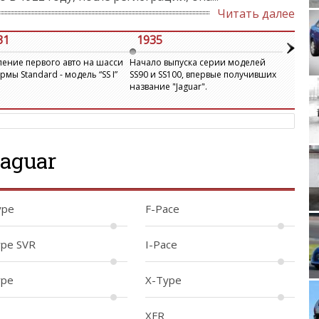
Читать далее
Toy
31
1935
1945
ение первого авто на шасси
Начало выпуска серии моделей
Компани
рмы Standard - модель “SS I”
SS90 и SS100, впервые получивших
напомин
название "Jaguar".
инициало
"Jaguar"
Mat
aguar
ype
F-Pace
BMW
ype SVR
I-Pace
ype
X-Type
XFR