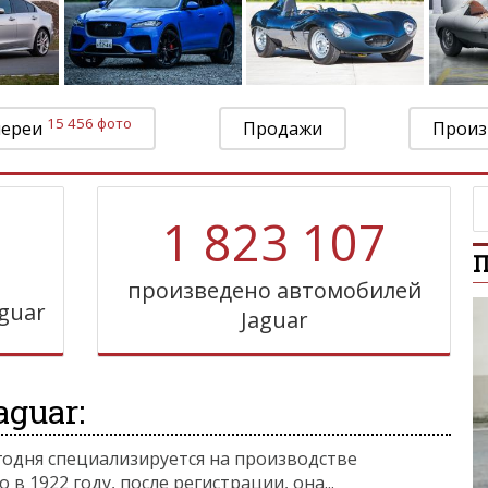
15 456 фото
лереи
Продажи
Произ
1 823 107
П
произведено автомобилей
guar
Jaguar
guar:
егодня специализируется на производстве
 1922 году, после регистрации, она...