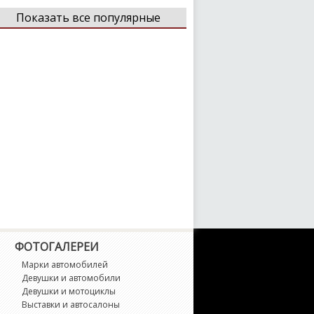
Показать все популярные
Citroen
Dacia
Daewoo
Daihatsu
Datsun
Dodge
DS
Ferrari
Fiat
Fisker
Ford
Geely
ФОТОГАЛЕРЕИ
Genesis
GMC
Honda
Марки автомобилей
Девушки и автомобили
Девушки и мотоциклы
Выставки и автосалоны
Hummer
Hyundai
Infiniti