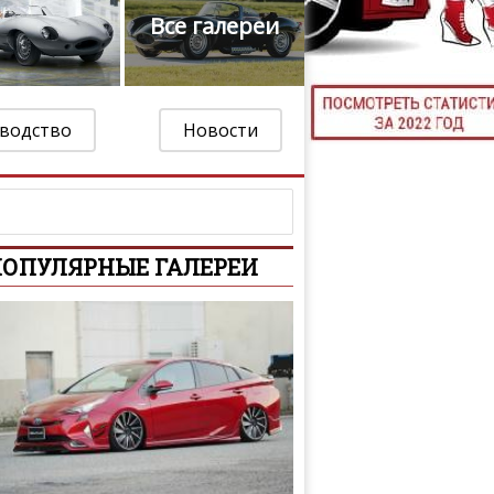
Все галереи
ТЮНИНГ М
водство
Новости
КАЛ
ДЕВУШКИ И А
ОПУЛЯРНЫЕ ГАЛЕРЕИ