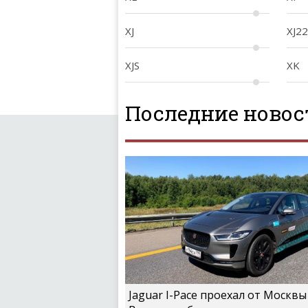
XJ
XJ2
XJS
XK
Последние новос
Jaguar I-Pace проехал от Москвы