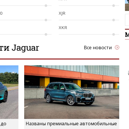
20
XJR
Opel Corsa 
XKR
ти Jaguar
Все новости
 до
Названы премиальные автомобильные