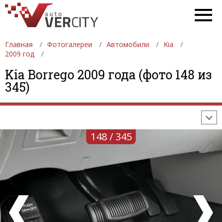
Главная
Фотогалереи
Автомобили
Kia
2009 год
ФОТОГАЛЕРЕИ
АВТОМОБИЛИ
ДЕВУШКИ
Kia Borrego 2009 года (фото 148 из
345)
АВТОСАЛОНЫ
ФОРМУЛА-1
АВТОМОБИЛИ
ПОСЛЕДНИЕ ДОБАВЛЕНИЯ
148 / 345