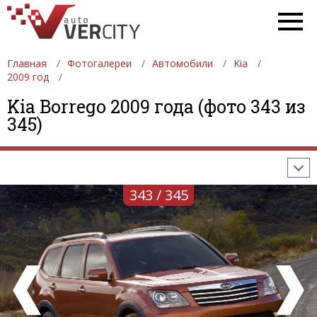
Главная
Фотогалереи
Автомобили
Kia
2009 год
ФОТОГАЛЕРЕИ
АВТОМОБИЛИ
ДЕВУШКИ
Kia Borrego 2009 года (фото 343 из
345)
АВТОСАЛОНЫ
ФОРМУЛА-1
АВТОМОБИЛИ
ПОСЛЕДНИЕ ДОБАВЛЕНИЯ
343 / 345