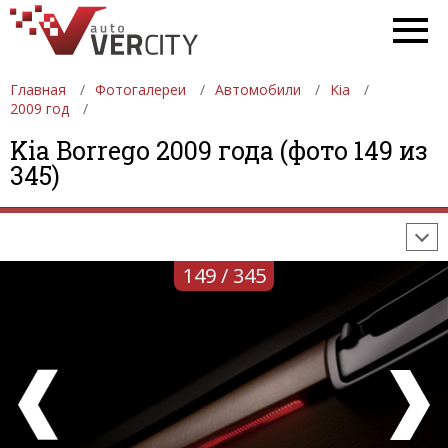
Главная
Фотогалереи
Автомобили
Kia
2009 год
ФОТОГАЛЕРЕИ
АВТОМОБИЛИ
ДЕВУШКИ
Kia Borrego 2009 года (фото 149 из
345)
АВТОСАЛОНЫ
ФОРМУЛА-1
АВТОМОБИЛИ
ПОСЛЕДНИЕ ДОБАВЛЕНИЯ
149 / 345