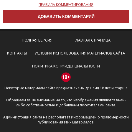
ПРАВИЛА КОММЕНТИРОВАНИЯ
Чтобы ваш комментарий был опубликован на сайте,
вам нужно придерживаться следующих правил:
Комментарий не может быть слишком
короткой — избегайте односложных и чисто
эмоциональных высказываний.
ПОЛНАЯ ВЕРСИЯ
ГЛАВНАЯ СТРАНИЦА
Не стоит отклоняться от предмета обсуждения.
Пожалуйста, не используйте в комментарие
КОНТАКТЫ
УСЛОВИЯ ИСПОЛЬЗОВАНИЯ МАТЕРИАЛОВ САЙТА
оскорбления и нецензурную лексику, а также
призывы к насилию и высказывания,
ПОЛИТИКА КОНФИДЕНЦИАЛЬНОСТИ
направленные на разжигание расовой,
межнациональной и религиозной розни —
18+
пожалейте наших модераторов, они кстати
Некоторые материалы сайта предназначены для лиц 18 лет и старше
очень славные ребята, поверьте.
Не пишите транслитом или только заглавными
Обращаем ваше внимание на то, что изображения являются чьей-
буквами.
либо собственностью и добавлены посетителями сайта.
Не копируйте рецензии с других сайтов, нам
важно именно ваше мнение.
Администрация сайта не располагает информацией о правомерности
Не размещайте рекламу!
публикования этих материалов.