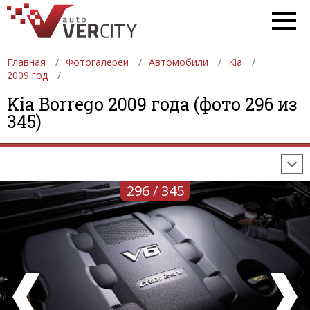
Главная
Фотогалереи
Автомобили
Kia
2009 год
ФОТОГАЛЕРЕИ
АВТОМОБИЛИ
ДЕВУШКИ
Kia Borrego 2009 года (фото 296 из
345)
АВТОСАЛОНЫ
ФОРМУЛА-1
АВТОМОБИЛИ
ПОСЛЕДНИЕ ДОБАВЛЕНИЯ
296 / 345