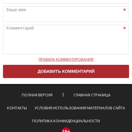
Ваше имя
Комментарий
ПРАВИЛА КОММЕНТИРОВАНИЯ
Чтобы ваш комментарий был опубликован на сайте,
вам нужно придерживаться следующих правил:
Комментарий не может быть слишком
короткой — избегайте односложных и чисто
эмоциональных высказываний.
ПОЛНАЯ ВЕРСИЯ
ГЛАВНАЯ СТРАНИЦА
Не стоит отклоняться от предмета обсуждения.
Пожалуйста, не используйте в комментарие
КОНТАКТЫ
УСЛОВИЯ ИСПОЛЬЗОВАНИЯ МАТЕРИАЛОВ САЙТА
оскорбления и нецензурную лексику, а также
призывы к насилию и высказывания,
ПОЛИТИКА КОНФИДЕНЦИАЛЬНОСТИ
направленные на разжигание расовой,
межнациональной и религиозной розни —
18+