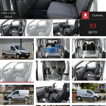
2100 x 1256
Скачать
334 кб
93
фото