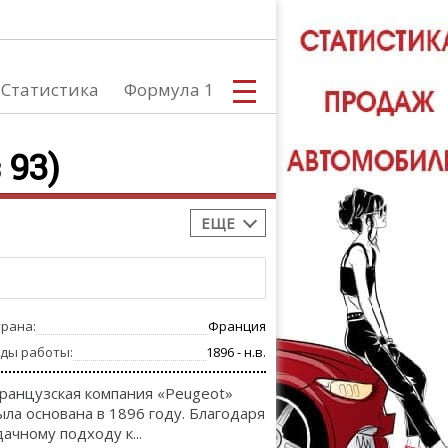
Статистика
Формула 1
 93)
ЕЩЕ
С
трана:
Франция
А
оды работы:
1896 - н.в.
ранцузская компания «Peugeot»
ыла основана в 1896 году. Благодаря
дачному подходу к...
ТЮНИНГ АВ