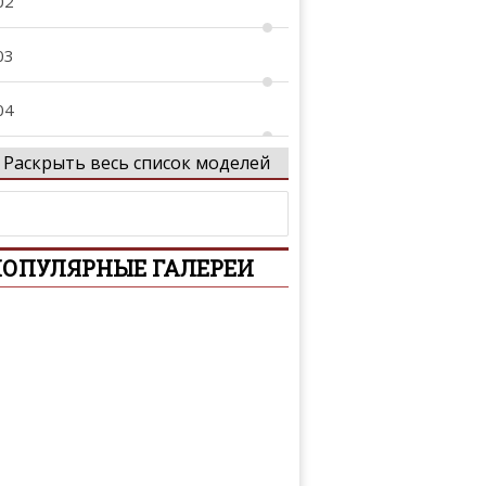
02
03
04
Раскрыть весь список моделей
05
05 GTi
ОПУЛЯРНЫЕ ГАЛЕРЕИ
06
07
08
08 GTi