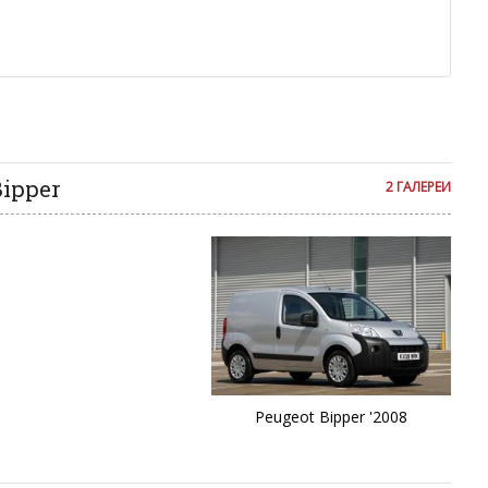
религиозной розни — пожалейте наших модераторов, они
е ребята, поверьте.
м или только заглавными буквами.
ии с других сайтов, нам важно именно ваше мнение.
аму!
се комментарии публикуются только после модерации, поэтому
я на сайте с некоторым опозданием.
Bipper
2 ГАЛЕРЕИ
Peugeot Bipper '2008