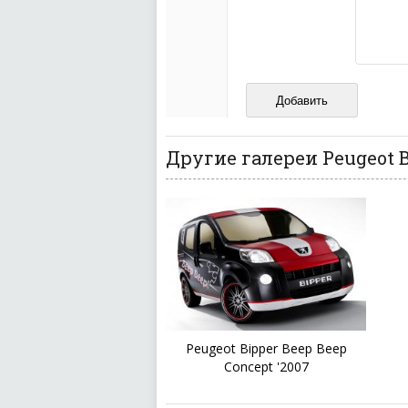
межнациональной и 
кстати очень славны
Не пишите транслито
Не копируйте реценз
Не размещайте рекл
И запаситесь терпением, в
ваш отзыв может появитьс
Другие галереи Peugeot 
Peugeot Bipper Beep Beep
Concept '2007