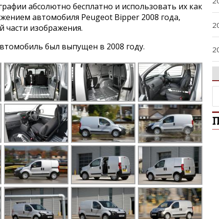
2
графии абсолютно бесплатно и использовать их как
ажением автомобиля Peugeot Bipper 2008 года,
2
й части изображения.
втомобиль был выпущен в 2008 году.
2
2
2
П
2
2
2
2