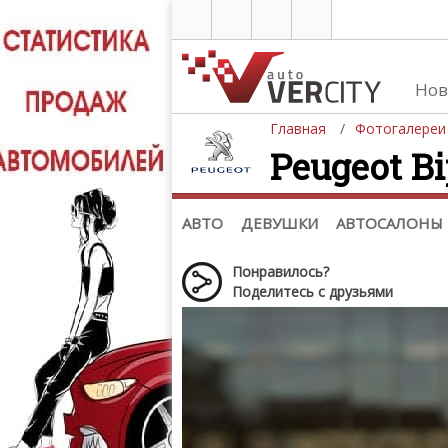
Нов
Главная
Фотогалереи
Peugeot Bi
Автомобили
Д
Последние добавления
Де
(+1102)
Де
Список марок
АВТО
ДЕВУШКИ
АВТОСАЛОНЫ
Понравилось?
Поделитесь с друзьями