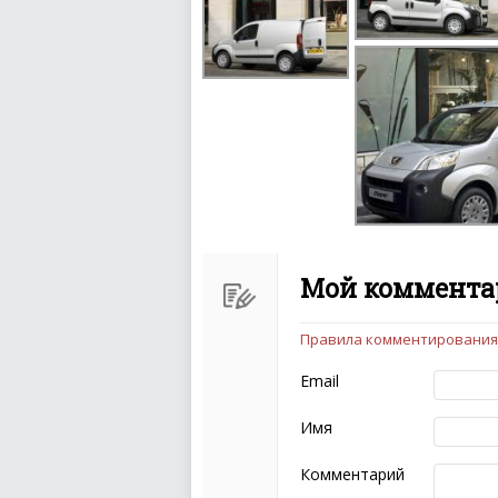
Мой комментар
Правила комментирования
Чтобы ваш комментарий бы
следующих правил:
Email
Комментарий не мож
эмоциональных выск
Имя
Не стоит отклонятьс
Пожалуйста, не испо
Комментарий
также призывы к нас