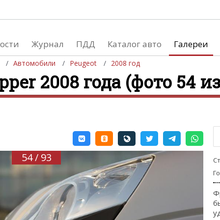
ости
Журнал
ПДД
Каталог авто
Галереи
Автомобили
Peugeot
2008 год
pper 2008 года (фото 54 из
евушки
Автосалоны
вушки и автомобили
Список мировых автосалонов
вушки и мото
54 / 93
С
Г
Ф
б
у