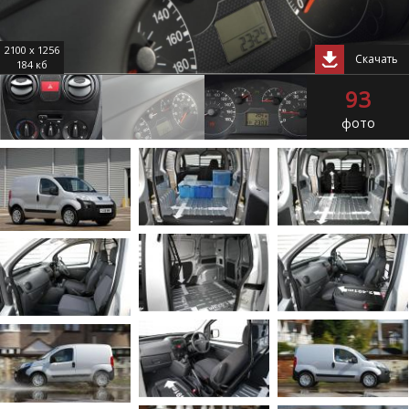
2100 x 1256
Скачать
184 кб
93
фото