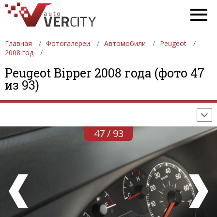
Главная
Фотогалереи
Автомобили
Peugeot
2008 год
ФОТОГАЛЕРЕИ
АВТОМОБИЛИ
ДЕВУШКИ
Peugeot Bipper 2008 года (фото 47
из 93)
АВТОСАЛОНЫ
ФОРМУЛА-1
АВТОМОБИЛИ
ПОСЛЕДНИЕ ДОБАВЛЕНИЯ
47 / 93