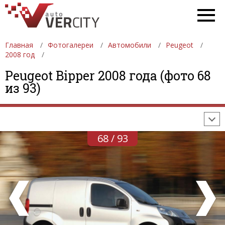
Главная
Фотогалереи
Автомобили
Peugeot
2008 год
ФОТОГАЛЕРЕИ
АВТОМОБИЛИ
ДЕВУШКИ
Peugeot Bipper 2008 года (фото 68
из 93)
АВТОСАЛОНЫ
ФОРМУЛА-1
АВТОМОБИЛИ
ПОСЛЕДНИЕ ДОБАВЛЕНИЯ
68 / 93