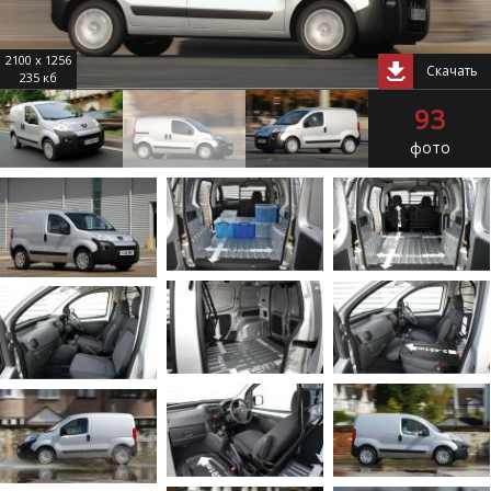
2100 x 1256
Скачать
235 кб
93
фото