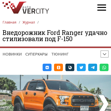
ПОЛЕЗНОЕ:
ВРЕМЕНА ГОДА
РЕМОНТ / ДИАГНОСТИКА
ПРОБЛЕМЫ НА ДОРОГЕ
Главная
Журнал
ГАДЖЕТЫ. ОБОРУДОВАНИЕ
Внедорожник Ford Ranger удачно
СОВЕТЫ ПРИ ПОКУПКЕ / ПРОДАЖЕ
стилизовали под F-150
НЕОБЫЧНЫЕ МЕСТА
СОБЫТИЯ
ЮМОР
РЕКЛАМА
НОВИНКИ
СУПЕРКАРЫ
ТЮНИНГ