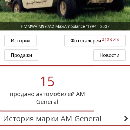
HMMWV M997A2 MaxiAmbulance '1994 - 2007
210 фото
История
Фотогалереи
Продажи
Новости
15
продано автомобилей AM
General
История марки AM General