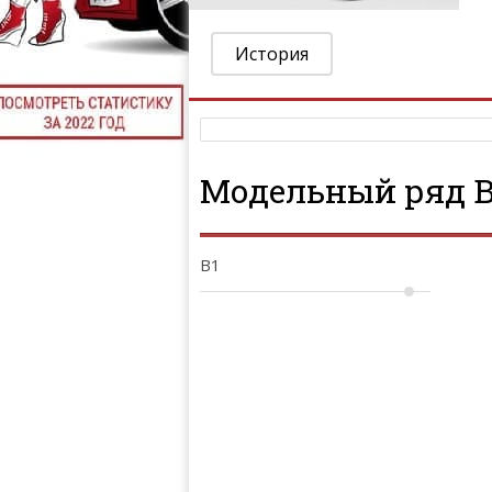
История
Модельный ряд Bo
B1