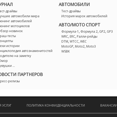
УРНАЛ
АВТОМОБИЛИ
ест-драйвы
Тест-драйвы
учшие автомобили мира
История марок автомобилей
юнинг автомобилей
АВТО/МОТО СПОРТ
юнинг мотоциклов
бзор новинок
,
,
,
Формула-1
Формула 2
GP2
GP3
раш-тесты
,
,
WRC
ERC
Ралли-рейды
онцепты
,
,
DTM
WTCC
WEC
ехи истории
,
,
MotoGP
Moto2
Moto3
нциклопедия автознаменитостей
WSBK
одителю на заметку
Юмор
евушки ...
ОВОСТИ ПАРТНЕРОВ
ресс-релизы
 УСЛУГ
ПОЛИТИКА КОНФИДЕНЦИАЛЬНОСТИ
ВАКАНСИ