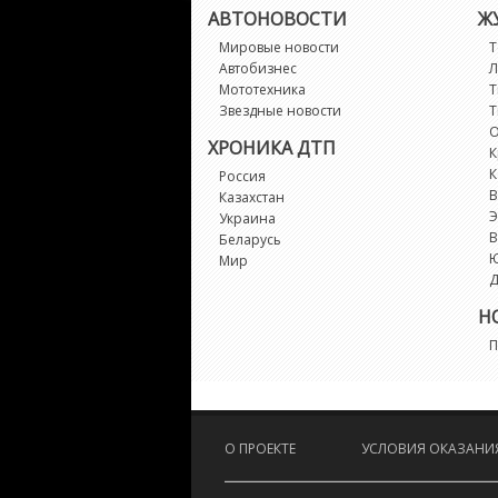
АВТОНОВОСТИ
Ж
Мировые новости
Т
Автобизнес
Л
Мототехника
Т
Звездные новости
Т
О
ХРОНИКА ДТП
К
К
Россия
В
Казахстан
Э
Украина
В
Беларусь
Мир
Д
Н
П
О ПРОЕКТЕ
УСЛОВИЯ ОКАЗАНИЯ