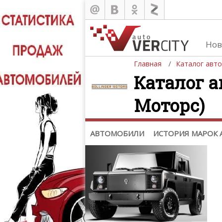
Каталог
Нов
Автомобили
Главная
Каталог авт
История марок автомобилей
Каталог а
Моторс)
АВТОМОБИЛИ
ИСТОРИЯ МАРОК