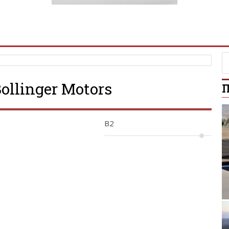
llinger Motors
П
B2
BMW 