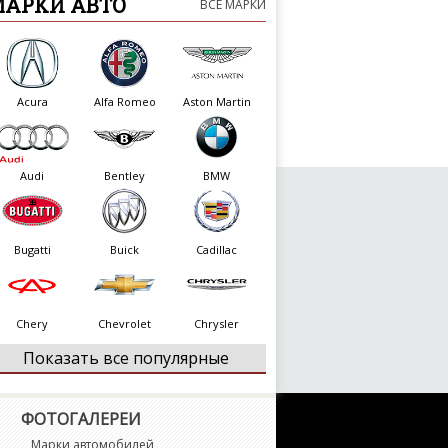
МАРКИ АВТО
ВСЕ МАРКИ
Acura
Alfa Romeo
Aston Martin
Audi
Bentley
BMW
Bugatti
Buick
Cadillac
Chery
Chevrolet
Chrysler
Показать все популярные
Citroen
Dacia
Daewoo
ФОТОГАЛЕРЕИ
Марки автомобилей