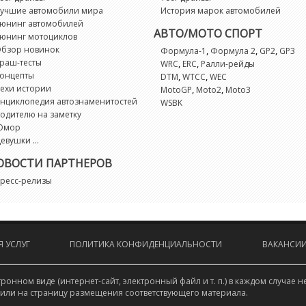
учшие автомобили мира
История марок автомобилей
юнинг автомобилей
АВТО/МОТО СПОРТ
юнинг мотоциклов
бзор новинок
,
,
,
Формула-1
Формула 2
GP2
GP3
раш-тесты
,
,
WRC
ERC
Ралли-рейды
онцепты
,
,
DTM
WTCC
WEC
ехи истории
,
,
MotoGP
Moto2
Moto3
нциклопедия автознаменитостей
WSBK
одителю на заметку
Юмор
евушки ...
ОВОСТИ ПАРТНЕРОВ
ресс-релизы
 УСЛУГ
ПОЛИТИКА КОНФИДЕНЦИАЛЬНОСТИ
ВАКАНСИ
онном виде (интернет-сайт, электронный файл и т. п.) в каждом случа
 или на страницу размещения соответствующего материала.