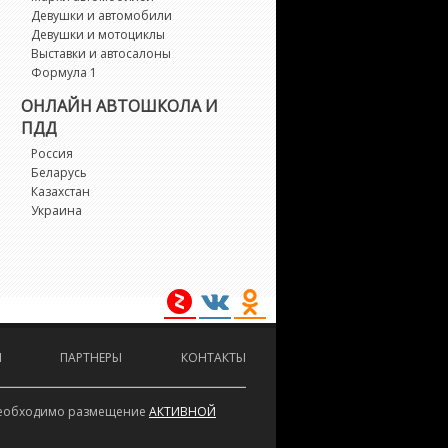
Девушки и автомобили
Daihatsu
Datsun
Dodge
Девушки и мотоциклы
Выставки и автосалоны
Формула 1
DS
Ferrari
Fiat
ОНЛАЙН АВТОШКОЛА И
ПДД
Россия
Fisker
Беларусь
Ford
Geely
Казахстан
Украина
Genesis
GMC
Honda
Hummer
Hyundai
Infiniti
И
ПАРТНЕРЫ
КОНТАКТЫ
Isuzu
Iveco
Jaguar
е необходимо размещение
АКТИВНОЙ