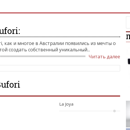
fori:
П
, как и многое в Австралии появились из мечты о
той создать собственный уникальный...
Читать далее
ufori
La Joya
Lexus