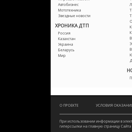
Автобизнес
Л
Мототехника
Т
Звездные новости
Т
О
ХРОНИКА ДТП
К
К
Россия
В
Казахстан
Э
Украина
В
Беларусь
Мир
Д
Н
П
О ПРОЕКТЕ
УСЛОВИЯ ОКАЗАНИЯ
При использовании информации в электр
гиперссылки на главную страницу Сайта