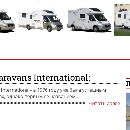
avans International:
П
International» в 1976 году уже была успешным
х, однако первым ее названием...
Читать далее