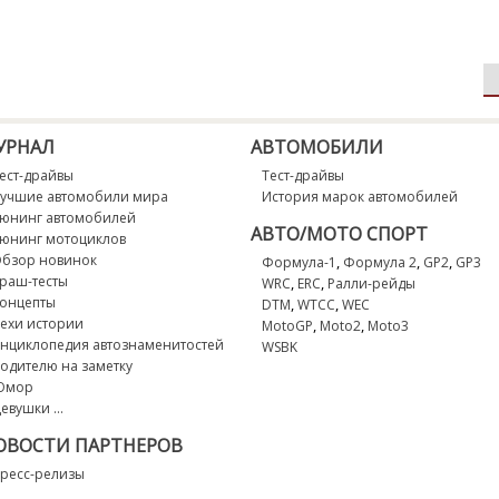
УРНАЛ
АВТОМОБИЛИ
ест-драйвы
Тест-драйвы
учшие автомобили мира
История марок автомобилей
юнинг автомобилей
АВТО/МОТО СПОРТ
юнинг мотоциклов
бзор новинок
,
,
,
Формула-1
Формула 2
GP2
GP3
раш-тесты
,
,
WRC
ERC
Ралли-рейды
онцепты
,
,
DTM
WTCC
WEC
ехи истории
,
,
MotoGP
Moto2
Moto3
нциклопедия автознаменитостей
WSBK
одителю на заметку
Юмор
евушки ...
ОВОСТИ ПАРТНЕРОВ
ресс-релизы