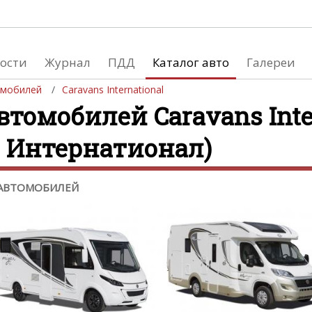
Галереи
Статистика
On-l
ости
Журнал
ПДД
Каталог авто
Галереи
Автомобили
Продажа автомобилей
Изно
омобилей
Caravans International
Мотоциклы
Производство автомобилей
Шинн
втомобилей Caravans Inte
Спецтехника
Расс
с Интернатионал)
Автосалоны
Девушки
Формула 1
 АВТОМОБИЛЕЙ