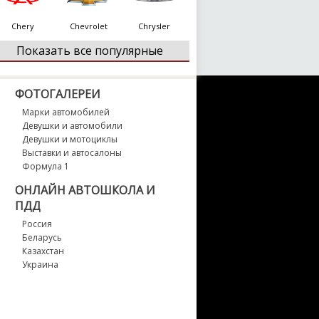
Chery
Chevrolet
Chrysler
Показать все популярные
Citroen
Dacia
Daewoo
ФОТОГАЛЕРЕИ
Марки автомобилей
Девушки и автомобили
Daihatsu
Datsun
Dodge
Девушки и мотоциклы
Выставки и автосалоны
Формула 1
DS
Ferrari
Fiat
ОНЛАЙН АВТОШКОЛА И
ПДД
Россия
Fisker
Беларусь
Ford
Geely
Казахстан
Украина
Genesis
GMC
Honda