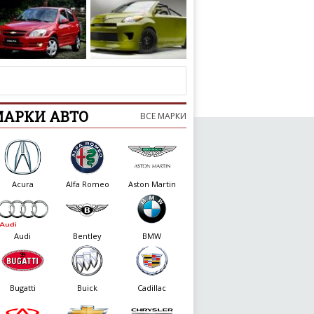
let Celta 5-Door 2011 года
Scion xD by Team Koshak 2007 года
МАРКИ АВТО
ВСЕ МАРКИ
Acura
Alfa Romeo
Aston Martin
Audi
Bentley
BMW
Bugatti
Buick
Cadillac