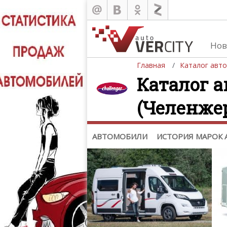
Каталог
Нов
Автомобили
Главная
Каталог авт
История марок автомобилей
Каталог а
(Челенже
АВТОМОБИЛИ
ИСТОРИЯ МАРОК