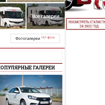
ТЮНИНГ М
Все галереи
КАЛ
ДЕВУШКИ И А
101 фото
Фотогалереи
ОПУЛЯРНЫЕ ГАЛЕРЕИ