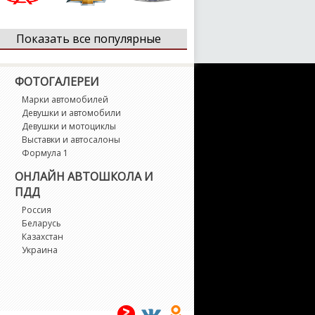
Chery
Chevrolet
Chrysler
Показать все популярные
Citroen
Dacia
Daewoo
ФОТОГАЛЕРЕИ
Марки автомобилей
Девушки и автомобили
Девушки и мотоциклы
Daihatsu
Datsun
Dodge
Выставки и автосалоны
Формула 1
ОНЛАЙН АВТОШКОЛА И
DS
Ferrari
Fiat
ПДД
Россия
Беларусь
Fisker
Ford
Geely
Казахстан
Украина
Genesis
GMC
Honda