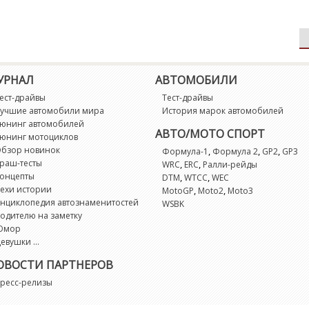
УРНАЛ
АВТОМОБИЛИ
ест-драйвы
Тест-драйвы
учшие автомобили мира
История марок автомобилей
юнинг автомобилей
АВТО/МОТО СПОРТ
юнинг мотоциклов
бзор новинок
,
,
,
Формула-1
Формула 2
GP2
GP3
раш-тесты
,
,
WRC
ERC
Ралли-рейды
онцепты
,
,
DTM
WTCC
WEC
ехи истории
,
,
MotoGP
Moto2
Moto3
нциклопедия автознаменитостей
WSBK
одителю на заметку
Юмор
евушки ...
ОВОСТИ ПАРТНЕРОВ
ресс-релизы