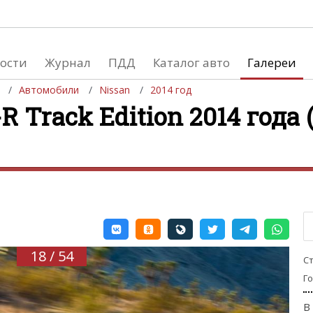
ости
Журнал
ПДД
Каталог авто
Галереи
Автомобили
Nissan
2014 год
R Track Edition 2014 года 
евушки
Автосалоны
вушки и автомобили
Список мировых автосалонов
вушки и мото
18 / 54
С
Г
В