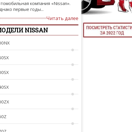
втомобильная компания «Nissan».
ТЮНИНГ М
днако первые годы...
Читать далее
ОДЕЛИ NISSAN
КАЛ
00NX
ДЕВУШКИ И А
80SX
00SX
40SX
00ZX
50Z
70Z