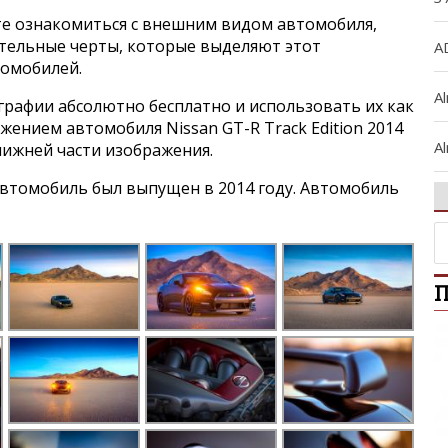
е ознакомиться с внешним видом автомобиля,
ительные черты, которые выделяют этот
A
томобилей.
A
графии абсолютно бесплатно и использовать их как
ажением автомобиля Nissan GT-R Track Edition 2014
Al
нижней части изображения.
втомобиль был выпущен в 2014 году. Автомобиль
A
Al
П
Ar
A
A
B