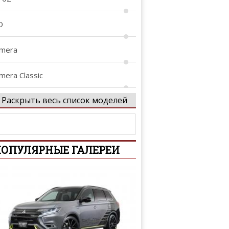
D
lmera
mera Classic
Раскрыть весь список моделей
lmera Tino
tima
ОПУЛЯРНЫЕ ГАЛЕРЕИ
iya
rmada
venir
assara