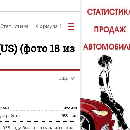
Статистика
Формула 1
(US) (фото 18 из
С
ЕЩЕ
А
трана:
Япония
оды работы:
1933 - н.в.
 1933 году была основана японская
ТЮНИНГ АВ