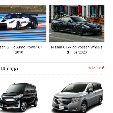
Ki
L
L
L
ssan GT-R Sumo Power GT
Nissan GT-R on Vossen Wheels
La
'2010
(HF-5) '2020
L
14 года
85 ГАЛЕРЕЙ
L
Li
Li