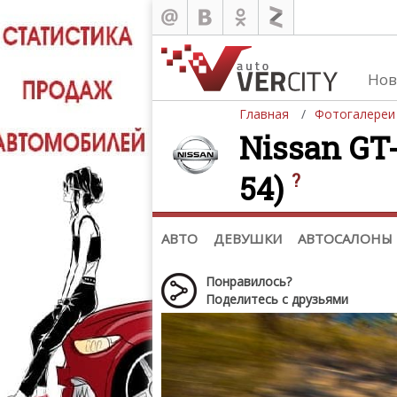
Нов
Главная
Фотогалереи
Nissan GT-
54)
?
Автомобили
Д
Последние добавления
Де
(+1102)
Де
Список марок
АВТО
ДЕВУШКИ
АВТОСАЛОНЫ
Понравилось?
Поделитесь с друзьями