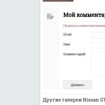
Мой комментар
Правила комментирования
Чтобы ваш комментарий бы
следующих правил:
Email
Комментарий не мож
эмоциональных выск
Имя
Не стоит отклонятьс
Пожалуйста, не испо
Комментарий
также призывы к нас
межнациональной и 
кстати очень славны
Не пишите транслито
Не копируйте реценз
Не размещайте рекл
И запаситесь терпением, в
ваш отзыв может появитьс
Другие галереи Nissan G