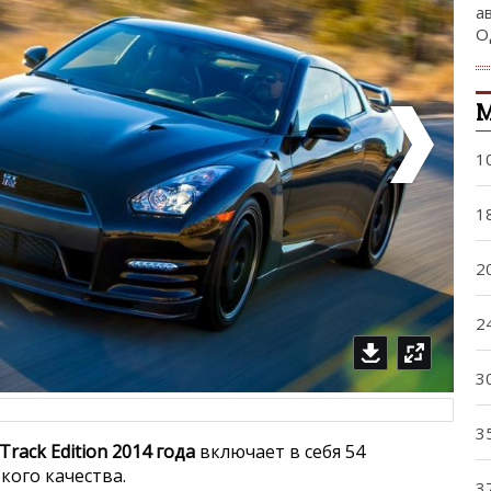
а
О
М
1
1
2
2
3
3
Track Edition 2014 года
включает в себя 54
ого качества.
3