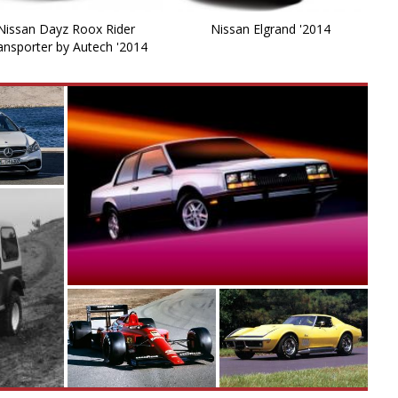
M
Nissan Dayz Roox Rider
Nissan Elgrand '2014
ansporter by Autech '2014
M
M
Mi
M
M
N
N
N