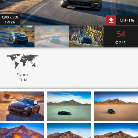
1280 x 768
Скачать
179 кб
54
фото
Рынок:
США