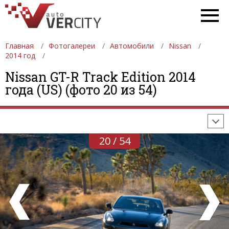
Главная
Фотогалереи
Автомобили
Nissan
2014 год
ФОТОГАЛЕРЕИ
АВТОМОБИЛИ
ДЕВУШКИ
Nissan GT-R Track Edition 2014
года (US) (фото 20 из 54)
АВТОСАЛОНЫ
ФОРМУЛА-1
АВТОМОБИЛИ
ПОСЛЕДНИЕ ДОБАВЛЕНИЯ
20 / 54