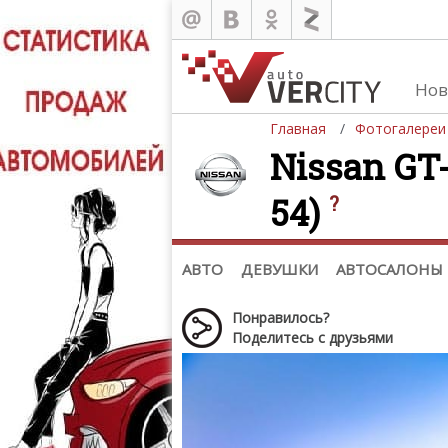
Нов
Главная
Фотогалереи
Nissan GT-
54)
?
Автомобили
Д
Последние добавления
Де
(+1102)
Де
Список марок
АВТО
ДЕВУШКИ
АВТОСАЛОНЫ
Понравилось?
Поделитесь с друзьями