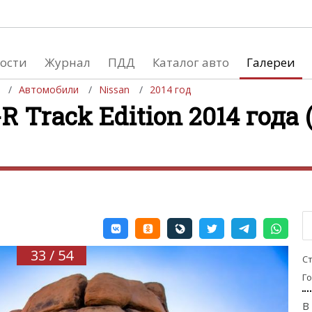
ости
Журнал
ПДД
Каталог авто
Галереи
Автомобили
Nissan
2014 год
R Track Edition 2014 года 
евушки
Автосалоны
вушки и автомобили
Список мировых автосалонов
вушки и мото
33 / 54
С
Г
В