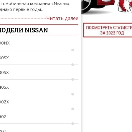
втомобильная компания «Nissan».
ТЮНИНГ М
днако первые годы...
Читать далее
ОДЕЛИ NISSAN
КАЛ
00NX
ДЕВУШКИ И А
80SX
00SX
40SX
00ZX
50Z
70Z