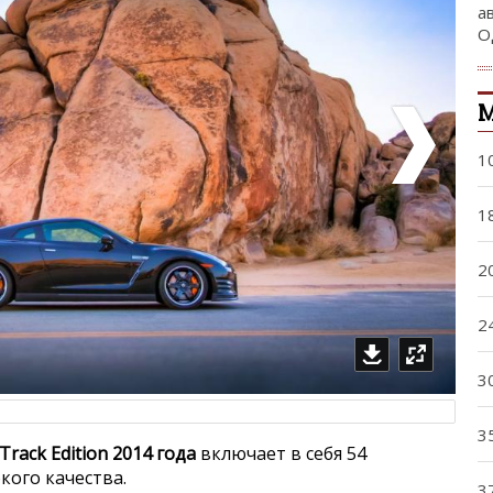
а
О
М
1
1
2
2
3
3
Track Edition 2014 года
включает в себя 54
ого качества.
3