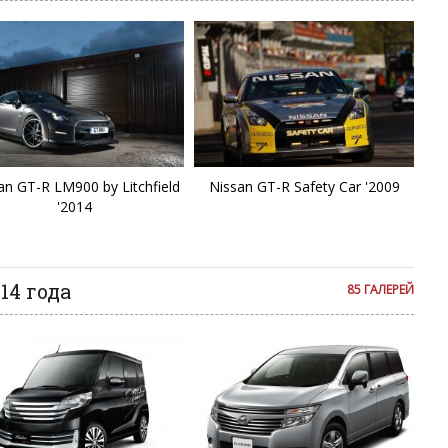
Ki
L
L
L
an GT-R LM900 by Litchfield
Nissan GT-R Safety Car '2009
La
'2014
L
14 года
85 ГАЛЕРЕЙ
L
Li
Li