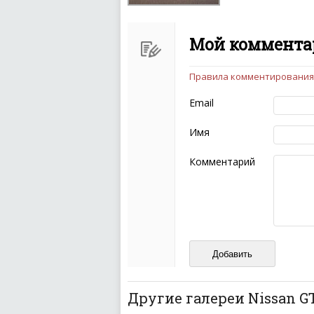
Мой комментар
Правила комментирования
Чтобы ваш комментарий бы
следующих правил:
Email
Комментарий не мож
эмоциональных выск
Имя
Не стоит отклонятьс
Пожалуйста, не испо
Комментарий
также призывы к нас
межнациональной и 
кстати очень славны
Не пишите транслито
Не копируйте реценз
Не размещайте рекл
И запаситесь терпением, в
ваш отзыв может появитьс
Другие галереи Nissan G