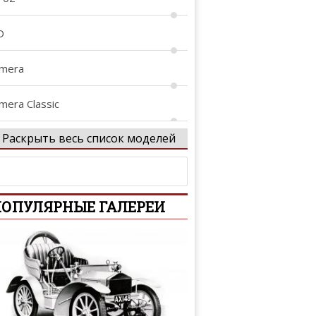
D
lmera
mera Classic
Раскрыть весь список моделей
lmera Tino
tima
ОПУЛЯРНЫЕ ГАЛЕРЕИ
iya
rmada
venir
assara