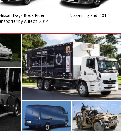
M
Nissan Dayz Roox Rider
Nissan Elgrand '2014
M
ansporter by Autech '2014
M
Mi
M
M
N
N
N