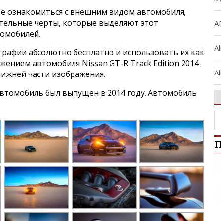
е ознакомиться с внешним видом автомобиля,
ительные черты, которые выделяют этот
A
томобилей.
A
графии абсолютно бесплатно и использовать их как
ажением автомобиля Nissan GT-R Track Edition 2014
Al
нижней части изображения.
втомобиль был выпущен в 2014 году. Автомобиль
A
Al
П
Ar
A
A
B