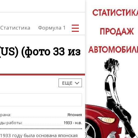
Статистика
Формула 1
(US) (фото 33 из
С
ЕЩЕ
А
трана:
Япония
оды работы:
1933 - н.в.
 1933 году была основана японская
ТЮНИНГ АВ