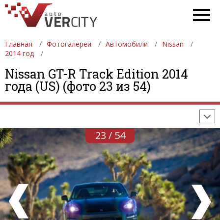
Главная
Фотогалереи
Автомобили
Nissan
2014 год
ФОТОГАЛЕРЕИ
АВТОМОБИЛИ
ДЕВУШКИ
Nissan GT-R Track Edition 2014
года (US) (фото 23 из 54)
АВТОСАЛОНЫ
ФОРМУЛА-1
АВТОМОБИЛИ
ПОСЛЕДНИЕ ДОБАВЛЕНИЯ
23 / 54