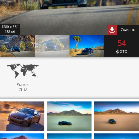
1280 x 854
Скачать
138 кб
54
фото
Рынок:
США