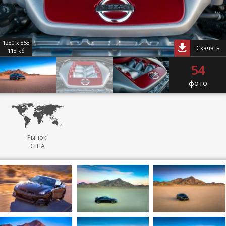
1280 x 853
Скачать
118 кб
54
фото
Рынок:
США