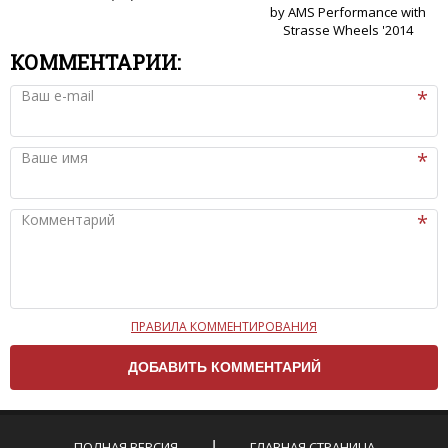
by AMS Performance with
Strasse Wheels '2014
КОММЕНТАРИИ:
Ваш e-mail
Ваше имя
Комментарий
ПРАВИЛА КОММЕНТИРОВАНИЯ
Чтобы ваш комментарий был опубликован на сайте,
вам нужно придерживаться следующих правил:
Комментарий не может быть слишком
короткой — избегайте односложных и чисто
эмоциональных высказываний.
ПОЛНАЯ ВЕРСИЯ
ГЛАВНАЯ СТРАНИЦА