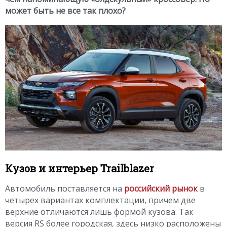
может быть не все так плохо?
Кузов и интерьер Trailblazer
Автомобиль поставляется на
российский рынок
в
четырех вариантах комплектации, причем две
верхние отличаются лишь формой кузова. Так
версия RS более городская, здесь низко расположены