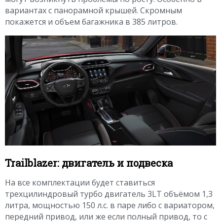
вариантах с панорамной крышей. Скромным
покажется и объем багажника в 385 литров.
Trailblazer: двигатель и подвеска
На все комплектации будет ставиться
трехцилиндровый турбо двигатель 3LT объёмом 1,3
литра, мощностью 150 л.с. в паре либо с вариатором,
передний привод, или же если полный привод, то с