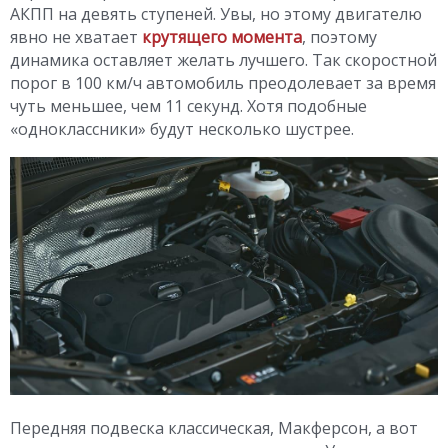
АКПП на девять ступеней. Увы, но этому двигателю
явно не хватает
крутящего момента
, поэтому
динамика оставляет желать лучшего. Так скоростной
порог в 100 км/ч автомобиль преодолевает за время
чуть меньшее, чем 11 секунд. Хотя подобные
«одноклассники» будут несколько шустрее.
Передняя подвеска классическая, Макферсон, а вот