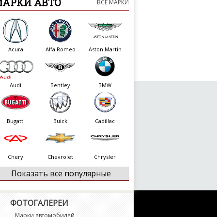
МАРКИ АВТО
ВСЕ МАРКИ
Acura
Alfa Romeo
Aston Martin
Audi
Bentley
BMW
Bugatti
Buick
Cadillac
Chery
Chevrolet
Chrysler
Показать все популярные
Citroen
Dacia
Daewoo
ФОТОГАЛЕРЕИ
Марки автомобилей