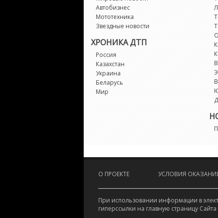
Автобизнес
Л
Мототехника
Т
Звездные новости
Т
О
ХРОНИКА ДТП
К
К
Россия
В
Казахстан
Э
Украина
В
Беларусь
Мир
Д
Н
П
О ПРОЕКТЕ
УСЛОВИЯ ОКАЗАНИЯ
При использовании информации в электр
гиперссылки на главную страницу Сайта