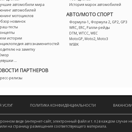
учшие автомобили мира
История марок автомобилей
юнинг автомобилей
АВТО/МОТО СПОРТ
юнинг мотоциклов
бзор новинок
,
,
,
Формула-1
Формула 2
GP2
GP3
раш-тесты
,
,
WRC
ERC
Ралли-рейды
онцепты
,
,
DTM
WTCC
WEC
ехи истории
,
,
MotoGP
Moto2
Moto3
нциклопедия автознаменитостей
WSBK
одителю на заметку
Юмор
евушки ...
ОВОСТИ ПАРТНЕРОВ
ресс-релизы
 УСЛУГ
ПОЛИТИКА КОНФИДЕНЦИАЛЬНОСТИ
ВАКАНСИ
онном виде (интернет-сайт, электронный файл и т. п.) в каждом случа
 или на страницу размещения соответствующего материала.