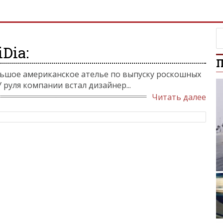
Dia:
П
льшое американское ателье по выпуску роскошных
 руля компании встал дизайнер...
Читать далее
McLa