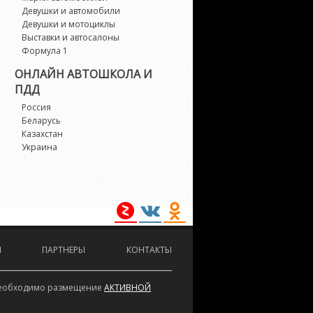
Девушки и автомобили
Daihatsu
Datsun
Dodge
Девушки и мотоциклы
Выставки и автосалоны
Формула 1
DS
Ferrari
Fiat
ОНЛАЙН АВТОШКОЛА И
ПДД
Россия
Fisker
Беларусь
Ford
Geely
Казахстан
Украина
Genesis
GMC
Honda
Hummer
Hyundai
Infiniti
И
ПАРТНЕРЫ
КОНТАКТЫ
Isuzu
Iveco
Jaguar
е необходимо размещение
АКТИВНОЙ