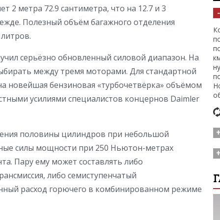
т 2 метра 72.9 сантиметра, что на 12.7 и 3
режде. Полезный объём багажного отделения
К
 литров.
п
п
лучил серьёзно обновленный силовой диапазон. На
к
н
выбирать между тремя моторами. Для стандартной
п
а новейшая бензиновая «турбочетвёрка» объёмом
Н
о
естными усилиями специалистов концернов Daimler
чения половины цилиндров при небольшой
иные силы мощности при 250 Ньютон-метрах
П
к
а. Пару ему может составлять либо
ч
П
рансмиссия, либо семиступенчатый
Г
п
н
енный расход горючего в комбинированном режиме
о
с
к
св