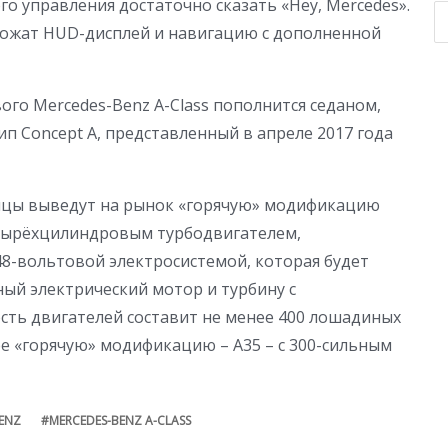
о управления достаточно сказать «Hey, Mercedes».
ожат HUD-дисплей и навигацию с дополненной
ого Mercedes-Benz A-Class пополнится седаном,
 Concept A, представленный в апреле 2017 года
мцы выведут на рынок «горячую» модификацию
етырёхцилиндровым турбодвигателем,
8-вольтовой электросистемой, которая будет
ый электрический мотор и турбину с
ть двигателей составит не менее 400 лошадиных
ее «горячую» модификацию – A35 – с 300-сильным
ENZ
MERCEDES-BENZ A-CLASS