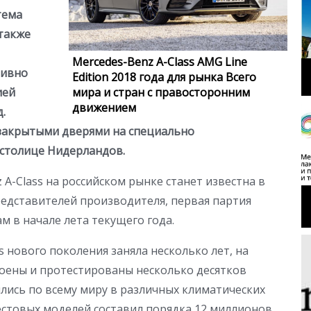
тема
также
Mercedes-Benz A-Class AMG Line
тивно
Edition 2018 года для рынка Всего
мира и стран с правосторонним
ией
движением
.
закрытыми дверями на специально
столице Нидерландов.
A-Class на российском рынке станет известна в
едставителей производителя, первая партия
м в начале лета текущего года.
s нового поколения заняла несколько лет, на
оены и протестированы несколько десятков
лись по всему миру в различных климатических
тестовых моделей составил порядка 12 миллионов