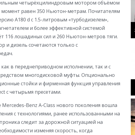
4-сильным четырёхцилиндровым мотором объёмом
й момент равен 350 Ньютон-метрам. Почитателям
рсию A180 d с 1.5-литровым «турбодизелем»,
нетателем и более эффективной системой
т 116 лошадиных сил и 260 Ньютон-метров тяги.
 и дизель сочетаются только с
едач.
 как в переднеприводном исполнении, так и с
осредством многодисковой муфты. Опционально
ионные стойки и фирменная функция управления
ct с четырьмя пресетами.
е Mercedes-Benz A-Class нового поколения вошла
ения с технологиями, ранее использованными на
ктроника следит за дорожной ситуацией на
еобходимости изменяя скорость, когда