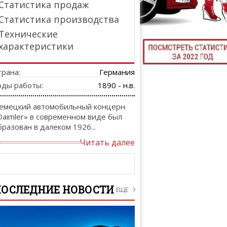
Статистика продаж
ТЮНИНГ М
Статистика производства
Технические
характеристики
КАЛ
трана:
Германия
ДЕВУШКИ И А
оды работы:
1890 - н.в.
емецкий автомобильный концерн
Daimler» в современном виде был
бразован в далеком 1926...
Читать далее
ПОСЛЕДНИЕ НОВОСТИ
ЕЩЕ