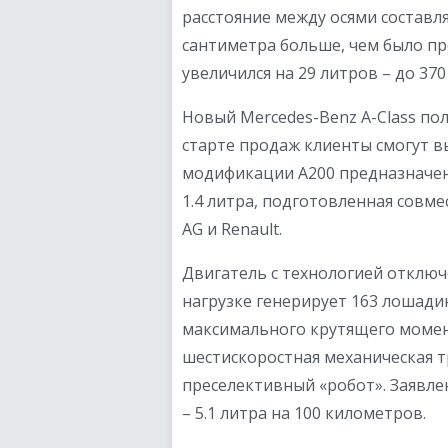
расстояние между осями составляе
сантиметра больше, чем было п
увеличился на 29 литров – до 370
Новый Mercedes-Benz A-Class по
старте продаж клиенты смогут 
модификации A200 предназначен
1.4 литра, подготовленная совм
AG и Renault.
Двигатель с технологией отклю
нагрузке генерирует 163 лошад
максимального крутящего момент
шестискоростная механическая т
преселективный «робот». Заявл
– 5.1 литра на 100 километров.