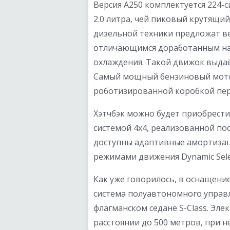
Версия A250 комплектуется 22
2.0 литра, чей пиковый крутящи
дизельной техники предложат ве
отличающимся доработанным наг
охлаждения. Такой движок выдаё
Самый мощный бензиновый мотор
роботизированной коробкой пер
Хэтчбэк можно будет приобрести
системой 4х4, реализованной п
доступны адаптивные амортизац
режимами движения Dynamic Sele
Как уже говорилось, в оснащени
система полуавтономного управл
флагманском седане S-Class. Эле
расстоянии до 500 метров, при н