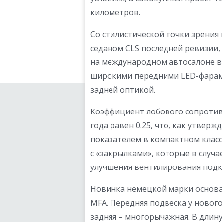
километров.
Со стилистической точки зрения 
седаном CLS последней ревизии,
на международном автосалоне в 
широкими передними LED-фарам
задней оптикой.
Коэффициент лобового сопротивл
года равен 0.25, что, как утвер
показателем в компактном клас
с «закрылками», которые в случ
улучшения вентилирования подк
Новинка немецкой марки основ
MFA. Передняя подвеска у новог
задняя – многорычажная. В длину