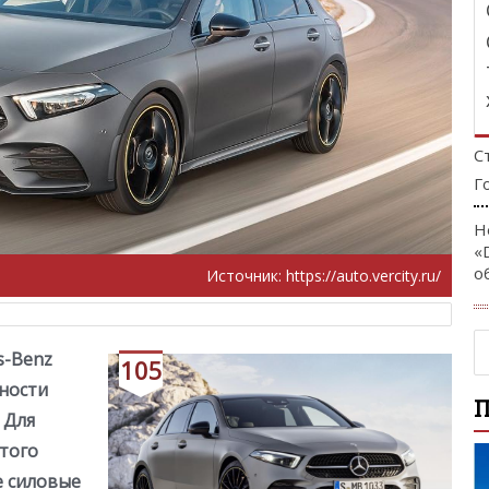
С
Г
Н
«
о
Источник:
https://auto.vercity.ru/
s-Benz
105
ности
 Для
того
е силовые