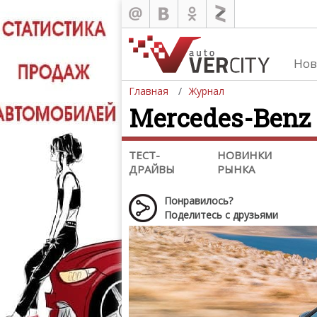
Обзоры
Тест-драйвы
Нов
Новинки рынка
Главная
Журнал
Краш-тесты
Mercedes-Benz
Суперкары
Концепт-кары и прототипы
ТЕСТ-
НОВИНКИ
Обзоры мото экипировки
ДРАЙВЫ
РЫНКА
Понравилось?
Поделитесь с друзьями