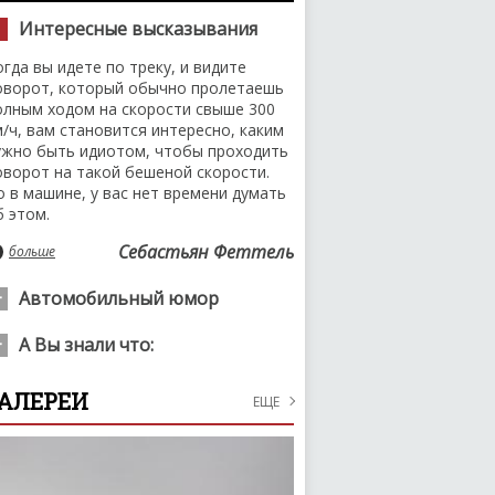
Интересные высказывания
огда вы идете по треку, и видите
оворот, который обычно пролетаешь
олным ходом на скорости свыше 300
м/ч, вам становится интересно, каким
ужно быть идиотом, чтобы проходить
оворот на такой бешеной скорости.
о в машине, у вас нет времени думать
б этом.
Себастьян Феттель
больше
Автомобильный юмор
редседатель колхоза «Светлый путь»
А Вы знали что:
упил себе желтое «Бугатти» потому
то он реально не успевает за
оследней поездкой Владимира Ленина
АЛЕРЕИ
осевной.
ЕЩЕ
а автомобиле стало посещение 19
ктября 1923 года Всероссийской
больше
ельскохозяйственной выставки, на
оторую "вождь революции" приехал на
оем личном Rolls-Royce Silver Ghost.